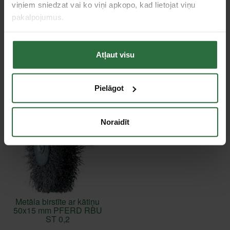
viņiem sniedzat vai ko viņi apkopo, kad lietojat viņu
Tie, kas apskatīja šo preci, tāpat interesējās par...
pakalpojumus.
Failed to load product list.
Atļaut visu
Apskatītie produkti
Pielāgot
Noraidīt
Metāla birstīte ar kātiņu
50x15 mm PFERD RBU
ST 0,2