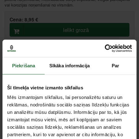
vai korozijas noņemšanai no virsmām.
Cena:
8,95 €
Ielikt grozā
Salīdzināt
Ieteikt cenu
Piekrišana
Sīkāka informācija
Par
Liepāja, Zemnieku iela 60, Liepāja
Valmiera, Stacijas iela 38, Valmiera
Centrālā noliktava, (uzzināt vairāk šeit, )
Šī tīmekļa vietne izmanto sīkfailus
Citas noliktavas, (uzzināt vairāk šeit, )
Mēs izmantojam sīkfailus, lai personalizētu saturu un
reklāmas, nodrošinātu sociālo saziņas līdzekļu funkcijas
Specifikācija
un analizētu mūsu datplūsmu. Informāciju par to, kā jūs
izmantojat mūsu vietni, mēs arī kopīgojam ar saviem
sociālās saziņas līdzekļu, reklamēšanas un analīzes
Kātiņa diametrs
6 mm
partneriem, kuri to var apvienot ar citu informāciju, ko