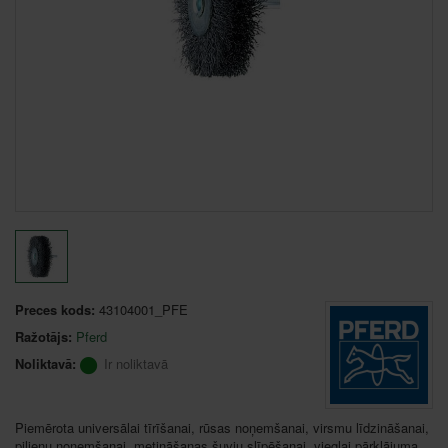
Preces kods:
43104001_PFE
Ražotājs:
Pferd
Noliktavā:
Ir noliktavā
Piemērota universālai tīrīšanai, rūsas noņemšanai, virsmu līdzināšanai,
pilienu noņemšanai, metināšanas šuvju slīpēšanai, vieglai pārklājuma