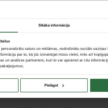
Sīkāka informācija
strumentu vietnē
 instrumenta
. Pagarinātā
ģistrācijas laikā
failus
 personalizētu saturu un reklāmas, nodrošinātu sociālo saziņas l
formāciju par to, kā jūs izmantojat mūsu vietni, mēs arī kopīgo
s un analīzes partneriem, kuri to var apvienot ar citu informācij
u pakalpojumus.
Pielāgot