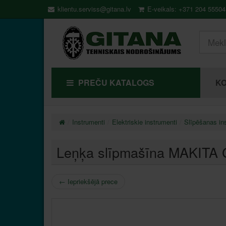
klientu.serviss@gitana.lv
E-veikals: +371 204 55504
PREČU KATALOGS
KO
Instrumenti
Elektriskie instrumenti
Slīpēšanas in
Leņķa slīpmašīna MAKITA
←
Iepriekšējā prece