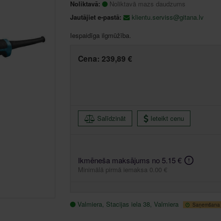
Noliktavā:
Noliktavā mazs daudzums
Jautājiet e-pastā:
klientu.serviss@gitana.lv
Iespaidīga ilgmūžība.
Cena:
239,89 €
Salīdzināt
Ieteikt cenu
Ikmēneša maksājums no 5.15 €
Minimālā pirmā iemaksa 0.00 €
Valmiera, Stacijas iela 38, Valmiera
Saņemšana 1