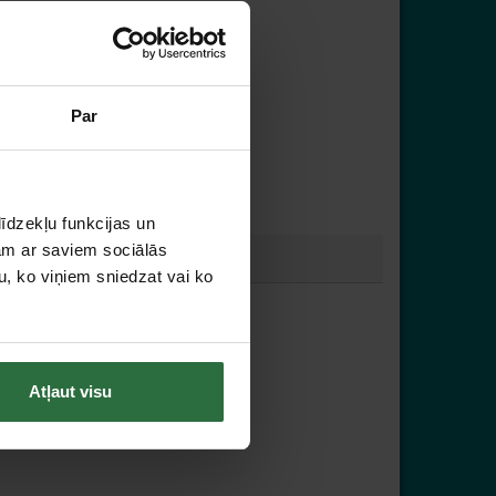
Par
īdzekļu funkcijas un
jam ar saviem sociālās
u, ko viņiem sniedzat vai ko
Atļaut visu