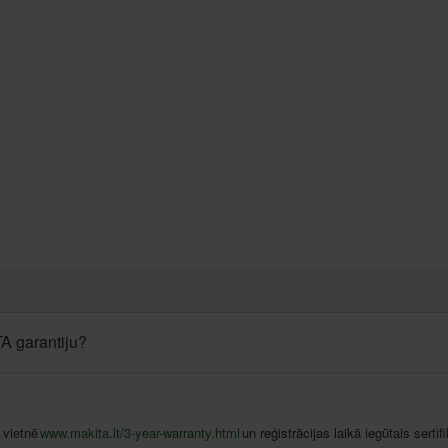
TA garantiju?
vietnē
www.makita.lt/3-year-warranty.html
un
reģistrācijas
laikā
iegūtais
sertif