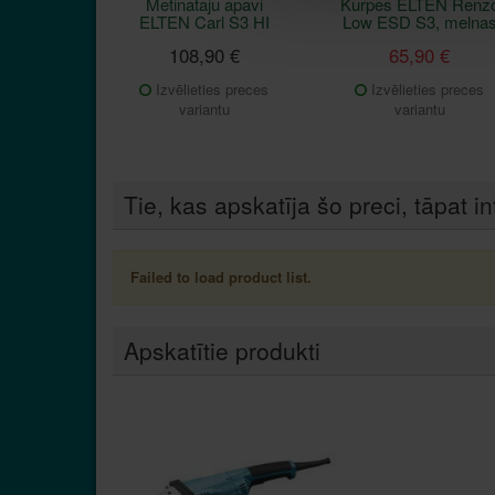
Metinātāju apavi
Kurpes ELTEN Renz
ELTEN Carl S3 HI
Low ESD S3, melna
108,90 €
65,90 €
Izvēlieties preces
Izvēlieties preces
variantu
variantu
Tie, kas apskatīja šo preci, tāpat in
Failed to load product list.
Apskatītie produkti