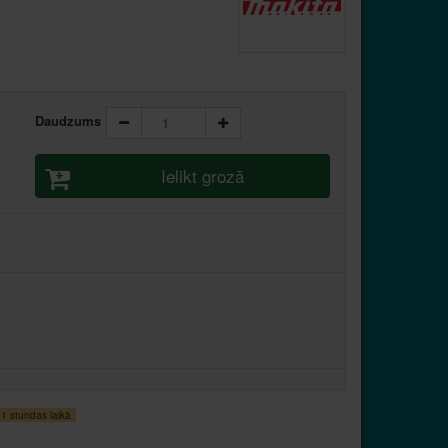
Daudzums
Ielikt grozā
 stundas laikā