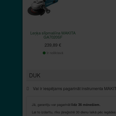
Leņķa slīpmašīna MAKITA
GA7020SF
239,89 €
Ir noliktavā
DUK
Vai ir iespējams pagarināt instrumenta MAKI
Jā
,
garantiju
var
pagarināt
līdz
36
mēnešiem
.
Lai to
izdarītu
,
rīks
jāreģistrē
30
dienu
laikā
pēc
iegādes