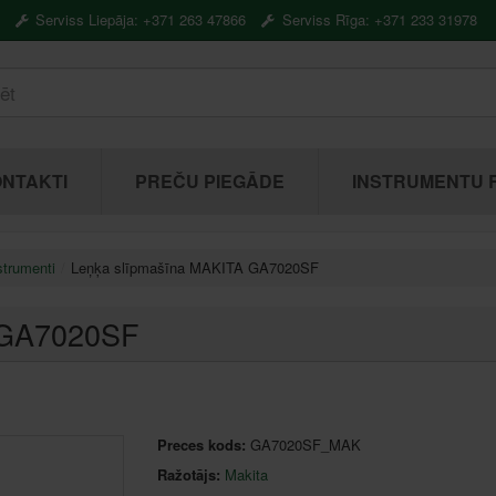
Serviss Liepāja: +371 263 47866
Serviss Rīga: +371 233 31978
NTAKTI
PREČU PIEGĀDE
INSTRUMENTU 
strumenti
Leņķa slīpmašīna MAKITA GA7020SF
 GA7020SF
Preces kods:
GA7020SF_MAK
Ražotājs:
Makita