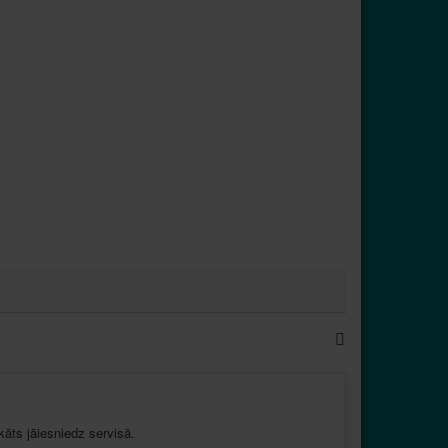
ikāts
jāiesniedz
servisā
.