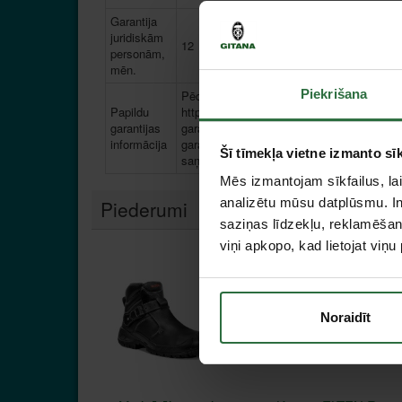
Garantija
juridiskām
12
personām,
mēn.
Piekrišana
Pēc iegādes 30 dienu laikā, reģistrējot in
Papildu
https://www.makita.lv/3-year-warranty.html
garantijas
garantija tiek pagarināta līdz 36 mēnešiem
informācija
garantija ir derīga servisa vietā, uzrādot re
Šī tīmekļa vietne izmanto sīk
saņemto sertifikātu.
Mēs izmantojam sīkfailus, lai
analizētu mūsu datplūsmu. In
Piederumi
saziņas līdzekļu, reklamēšana
viņi apkopo, kad lietojat viņ
Izpārdošana!
Noraidīt