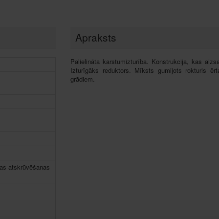
Apraksts
Palielināta karstumizturība. Konstrukcija, kas aizs
Izturīgāks reduktors. Mīksts gumijots rokturis
grādiem.
ras atskrūvēšanas