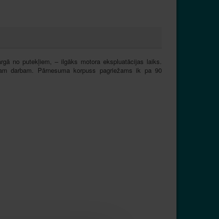
argā no putekļiem, – ilgāks motora ekspluatācijas laiks.
 ērtam darbam. Pārnesuma korpuss pagriežams ik pa 90