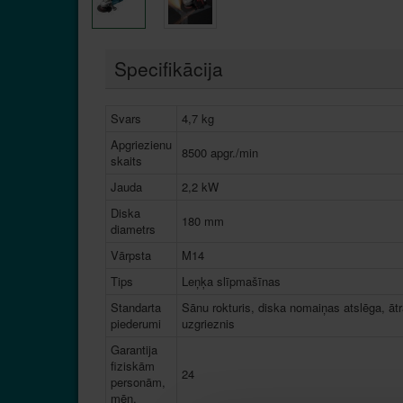
Specifikācija
Svars
4,7 kg
Apgriezienu
8500 apgr./min
skaits
Jauda
2,2 kW
Diska
180 mm
diametrs
Vārpsta
M14
Tips
Leņķa slīpmašīnas
Standarta
Sānu rokturis, diska nomaiņas atslēga, āt
piederumi
uzgrieznis
Garantija
fiziskām
24
personām,
mēn.