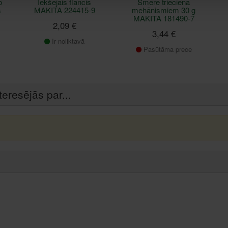
o
Iekšējais flancis
Smēre trieciena
s
MAKITA 224415-9
mehānismiem 30 g
MAKITA 181490-7
2,09 €
3,44 €
Ir noliktavā
Pasūtāma prece
teresējās par...