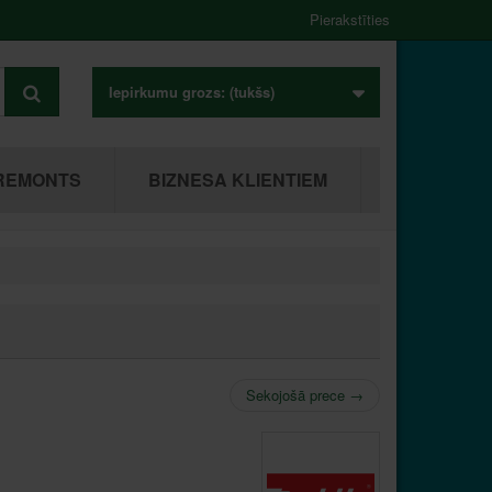
Pierakstīties
Iepirkumu grozs:
(tukšs)
REMONTS
BIZNESA KLIENTIEM
Sekojošā prece
→