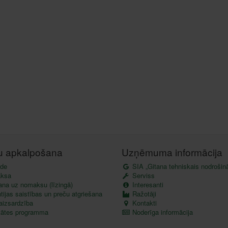
tu apkalpošana
Uzņēmuma informācija
de
SIA „Gitana tehniskais nodrošin
ksa
Serviss
ana uz nomaksu (līzingā)
Interesanti
ijas saistības un preču atgriešana
Ražotāji
aizsardzība
Kontakti
itātes programma
Noderīga informācija