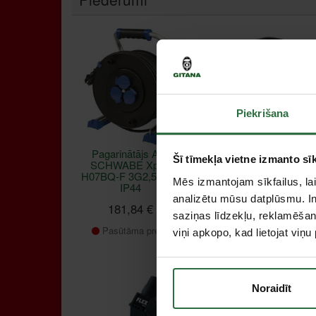
Piekrišana
Pagarinātājs AS-
Austiņas
Šī tīmekļa vietne izmanto sīk
SCHWABE Xpert
HONEYWELL
H07BQ-F 3G2,5 40m
Verishield VS110 SN
Mēs izmantojam sīkfailus, lai
IP44
27dB
analizētu mūsu datplūsmu. In
181,84 €
26,90 €
saziņas līdzekļu, reklamēšana
Pasūtāma prece
Ir noliktavā
viņi apkopo, kad lietojat viņ
Akcija!
Noraidīt