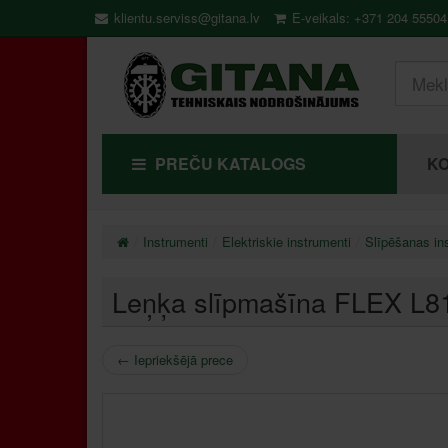
klientu.serviss@gitana.lv
E-veikals: +371 204 55504
PREČU KATALOGS
KO
Instrumenti
Elektriskie instrumenti
Slīpēšanas in
Leņķa slīpmašīna FLEX L
←
Iepriekšējā prece