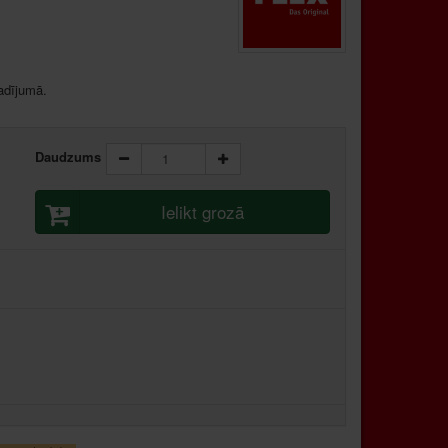
adījumā.
Daudzums
Ielikt grozā