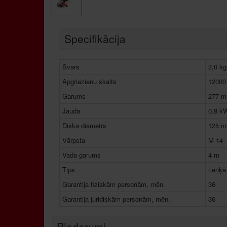
Specifikācija
Svars
2,0 kg
Apgriezienu skaits
12000 
Garums
277 
Jauda
0,8 k
Diska diametrs
125 
Vārpsta
M 14
Vada garums
4 m
Tips
Leņķa
Garantija fiziskām personām, mēn.
36
Garantija juridiskām personām, mēn.
36
Piederumi