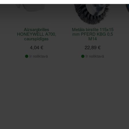
Aizsargbrilles
Metāla birstīte 115x15
c
HONEYWELL A700,
mm PFERD KBG 0,5
caurspīdīgas
M14
4,04 €
22,89 €
Ir noliktavā
Ir noliktavā