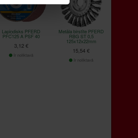
Lapiņdisks PFERD
Metāla birstīte PFERD
PFC125 A PSF 40
RBG ST 0,5
125x12x22mm
3,12 €
15,54 €
Ir noliktavā
Ir noliktavā