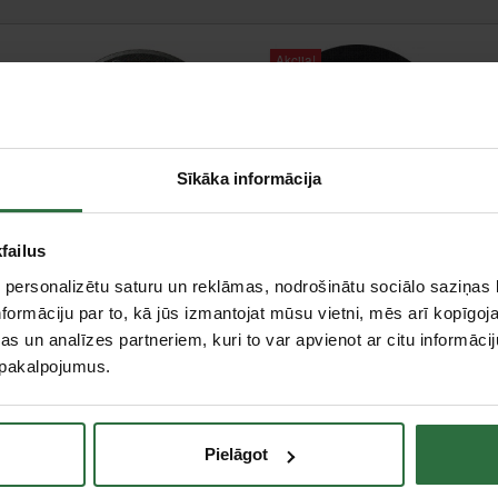
Akcija!
Sīkāka informācija
Metāla griešanas disks
Metāla griešanas disks
M
failus
CGW 125x1x22,2
PFERD EHT125-1,0 A
R
WA46 SBF T-1 INOX
60 P Inox-BOX
 personalizētu saturu un reklāmas, nodrošinātu sociālo saziņas l
0,93 €
1,09 €
formāciju par to, kā jūs izmantojat mūsu vietni, mēs arī kopīgo
s un analīzes partneriem, kuri to var apvienot ar citu informācij
Pasūtāma prece
Ir noliktavā
u pakalpojumus.
Pielāgot