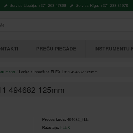
Serviss Liepāja: +371 263 47866
Serviss Rīga: +371 233 31978
NTAKTI
PREČU PIEGĀDE
INSTRUMENTU 
strumenti
Leņķa slīpmašīna FLEX L811 494682 125mm
811 494682 125mm
Preces kods:
494682_FLE
Ražotājs:
FLEX