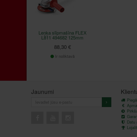
Leņķa slīpmašīna FLEX
L811 494682 125mm
88,30 €
Ir noliktavā
Jaunumi
Klien
Piegā
Apma
Pirkš
Garant
Datu 
Lojal