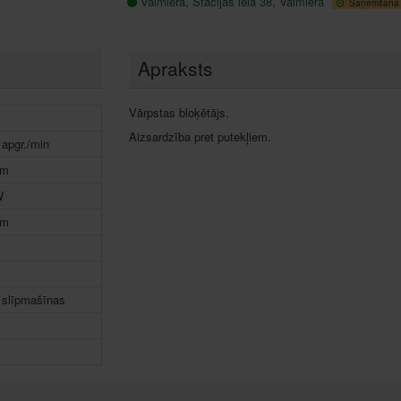
Valmiera, Stacijas iela 38, Valmiera
Saņemšana 1
Apraksts
Vārpstas bloķētājs.
Aizsardzība pret putekļiem.
apgr./min
mm
W
mm
 slīpmašīnas