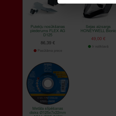
Putekļu nosūkšanas
Sejas aizsargs
piederums FLEX AG
HONEYWELL Bioni
D125
49,00 €
86,39 €
Ir noliktavā
Pasūtāma prece
Metāla slīpēšanas
disks Ø125x7x22mm