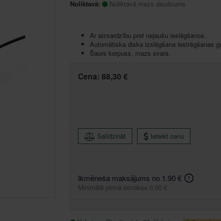
Noliktavā:
Noliktavā mazs daudzums
Ar aizsardzību pret nejaušu ieslēgšanos.
Automātiska diska izslēgšana iestrēgšanas g
Šaurs korpuss, mazs svars.
Cena:
88,30 €
Salīdzināt
Ieteikt cenu
Ikmēneša maksājums no 1.90 €
Minimālā pirmā iemaksa 0.00 €