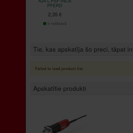
A24 L PSF-INOX
PFERD
2,35 €
Ir noliktavā
Tie, kas apskatīja šo preci, tāpat in
Failed to load product list.
Apskatītie produkti