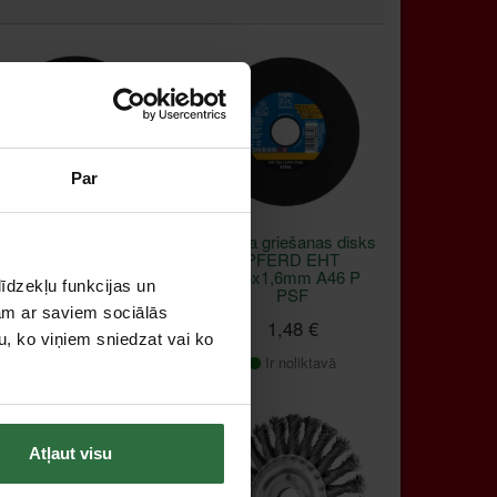
Par
etāla griešanas disks
Metāla griešanas disks
PFERD EHT
PFERD EHT
125x1,0mm A60 P
125x1,6mm A46 P
īdzekļu funkcijas un
PSF
PSF
jam ar saviem sociālās
1,40 €
1,48 €
u, ko viņiem sniedzat vai ko
Ir noliktavā
Ir noliktavā
Atļaut visu