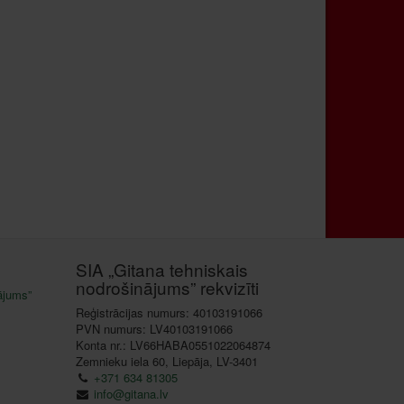
SIA „Gitana tehniskais
nodrošinājums” rekvizīti
ājums”
Reģistrācijas numurs: 40103191066
PVN numurs: LV40103191066
Konta nr.: LV66HABA0551022064874
Zemnieku iela 60, Liepāja, LV-3401
+371 634 81305
info@gitana.lv