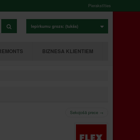
Pierakstīties
Iepirkumu grozs:
(tukšs)
REMONTS
BIZNESA KLIENTIEM
Sekojošā prece
→