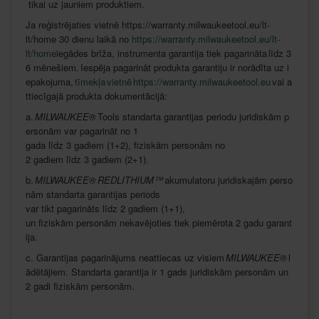
tikai
uz
jauniem
produktiem
.
Ja
reģistrējaties
vietnē
https://warranty.milwaukeetool.eu/lt-
lt/home 30
dienu
laikā
no
https://warranty.milwaukeetool.eu/lt-
lt/home
iegādes
brīža
,
instrumenta
garantija
tiek
pagarināta
līdz
3
6
mēnešiem
.
Iespēja
pagarināt
produkta
garantiju
ir
norādīta
uz
i
epakojuma
,
tīmekļa vietnē
https://warranty.milwaukeetool.eu
vai
a
ttiecīgajā
produkta
dokumentācijā
:
a.
MILWAUKEE®
Tools
standarta
garantijas
periodu
juridiskām
p
ersonām
var
pagarināt
no 1
gada
līdz
3
gadiem
(1+2),
fiziskām
personām
no
2
gadiem
līdz
3
gadiem
(2+1).
b.
MILWAUKEE®
REDLITHIUM™
akumulatoru
juridiskajām
perso
nām
standarta
garantijas
periods
var
tikt
pagarināts
līdz
2
gadiem
(1+1),
un
fiziskām
personām
nekavējoties
tiek
piemērota
2
gadu
garant
ija
.
c.
Garantijas
pagarinājums
neattiecas
uz
visiem
MILWAUKEE®
l
ādētājiem
.
Standarta
garantija
ir
1 gads
juridiskām
personām
un
2 gadi
fiziskām
personām
.