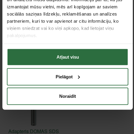
izmantojat mūsu vietni, mēs arī kopīgojam ar saviem
sociālās saziņas līdzekļu, reklamēšanas un analīzes
partneriem, kuri to var apvienot ar citu informāciju, ko
Kurpes ELTEN Renzo
Bikses HELLY HANSEN
viņiem sniedzat vai ko viņi apkopo, kad lietojat viņu
Low ESD S3, melnas
Chelsea Evolution Cons,
pakalpojumus.
melnas
65,90 €
145,20 €
Izvēlieties preces variantu
Izvēlieties preces variantu
Atļaut visu
Pielāgot
Noraidīt
Adapteris DOMAS SDS