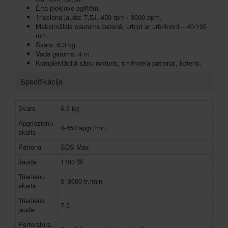
Ērta piekļuve oglītēm.
Trieciena jauda: 7,5J. 450 rpm / 3600 bpm.
Maksimālais caurums betonā, urbjot ar urbi/kroni – 40/105
mm.
Svars: 6,3 kg.
Vada garums: 4 m.
Komplektācijā sānu rokturis, smērviela patronai, koferis.
Specifikācija
Svars
6,3 kg
Apgriezienu
0-450 apgr./min
skaits
Patrona
SDS Max
Jauda
1100 W
Triecienu
0–3600 tr./min
skaits
Trieciena
7,5
jauda
Perforatora