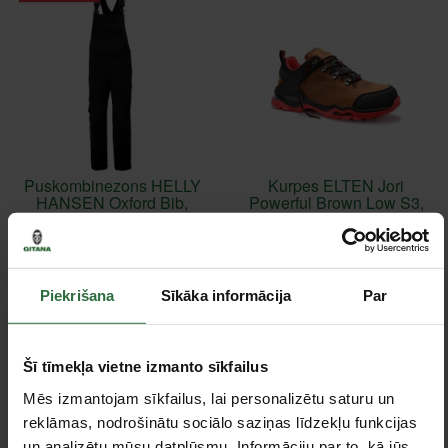
Puskombinezons HELLY
Kurpes ELTEN Jori
HANSEN Oxford Bib,
Powerful Brown Low S3,
melns
brūnas
83,90 €
95,90 €
Izvēlieties preces variantu
Izvēlieties preces variantu
Piekrišana
Sīkāka informācija
Par
Izpārdošana!
Šī tīmekļa vietne izmanto sīkfailus
Mēs izmantojam sīkfailus, lai personalizētu saturu un
reklāmas, nodrošinātu sociālo saziņas līdzekļu funkcijas
un analizētu mūsu datplūsmu. Informāciju par to, kā jūs