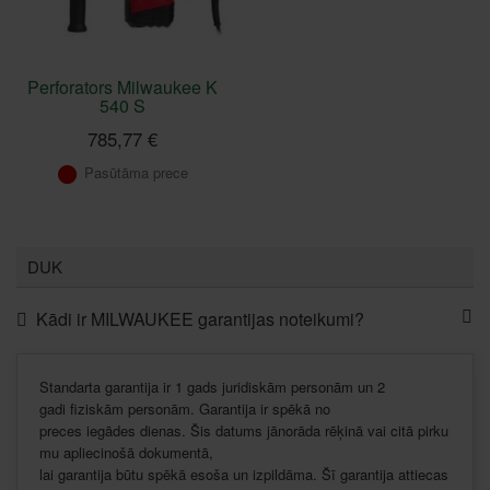
Perforators Milwaukee K
540 S
785,77 €
Pasūtāma prece
DUK
Kādi ir MILWAUKEE garantijas noteikumi?
Standarta
garantija
ir
1 gads
juridiskām
personām
un 2
gadi
fiziskām
personām
.
Garantija
ir
spēkā
no
preces
iegādes
dienas
.
Šis
datums
jānorāda
rēķinā
vai
citā
pirku
mu
apliecinošā
dokumentā
,
lai
garantija
būtu
spēkā
esoša
un
izpildāma
.
Šī
garantija
attiecas