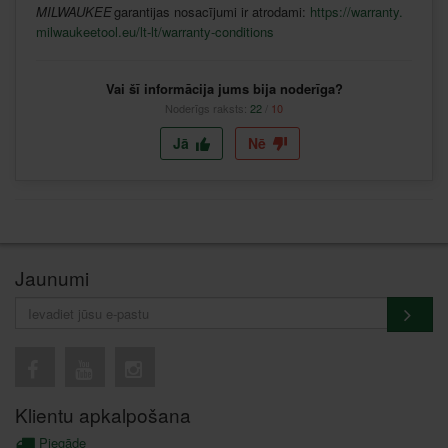
MILWAUKEE
garantijas
nosacījumi
ir
atrodami
:
https://warranty.
milwaukeetool.eu/lt-lt/warranty-conditions
Vai šī informācija jums bija noderīga?
Noderīgs raksts:
22
/
10
Jā
Nē
Jaunumi
Klientu apkalpošana
Piegāde