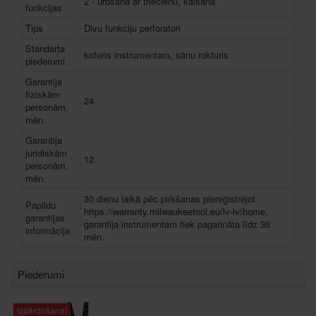
2 - urbšana ar triecienu, kalšana
funkcijas
Tips
Divu funkciju perforatori
Standarta
koferis instrumentam, sānu rokturis
piederumi
Garantija
fiziskām
24
personām,
mēn.
Garantija
juridiskām
12
personām,
mēn.
30 dienu laikā pēc pirkšanas piereģistrējot
Papildu
https://warranty.milwaukeetool.eu/lv-lv/home,
garantijas
garantija instrumentam tiek pagarināta līdz 36
informācija
mēn.
Piederumi
Izpārdošana!