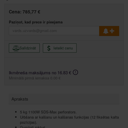
Cena:
785,77 €
Paziņot, kad prece ir pieejama
Salīdzināt
Ieteikt cenu
Ikmēneša maksājums no 16.83 €
Minimālā pirmā iemaksa 0.00 €
Apraksts
5 kg 1100W SDS-Max perforators.
Urbšana ar kalšanu un kalšanas funkcijas (12 fiksētas kalta
pozīcijas).
Gumijoti rokturi.