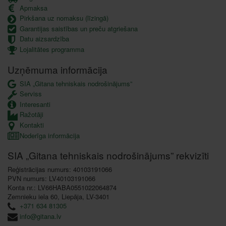
Apmaksa
Pirkšana uz nomaksu (līzingā)
Garantijas saistības un preču atgriešana
Datu aizsardzība
Lojalitātes programma
Uzņēmuma informācija
SIA „Gitana tehniskais nodrošinājums”
Serviss
Interesanti
Ražotāji
Kontakti
Noderīga informācija
SIA „Gitana tehniskais nodrošinājums” rekvizīti
Reģistrācijas numurs: 40103191066
PVN numurs: LV40103191066
Konta nr.: LV66HABA0551022064874
Zemnieku iela 60, Liepāja, LV-3401
+371 634 81305
info@gitana.lv