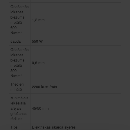
Griežamās
loksnes
biezums
1,2 mm
metālā
600
N/mm²
Jauda
550 W
Griežamās
loksnes
biezums
0,8 mm
metālā
800
N/mm²
Triecieni
2200 kust./min
minūtē
Minimālais
iekšējais/
ārējais
45/50 mm
griešanas
rādiuss
Tips
Elektriskās skārda šķēres