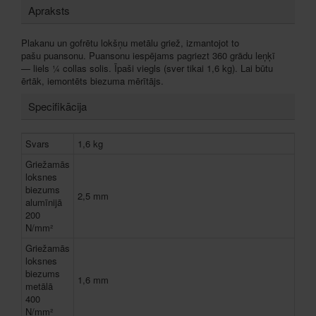
Apraksts
Plakanu un gofrētu lokšņu metālu griež, izmantojot to
pašu puansonu. Puansonu iespējams pagriezt 360 grādu leņķī
— liels ¼ collas solis. Īpaši viegls (sver tikai 1,6 kg). Lai būtu
ērtāk, iemontēts biezuma mērītājs.
Specifikācija
Svars
1,6 kg
Griežamās
loksnes
biezums
2,5 mm
alumīnijā
200
N/mm²
Griežamās
loksnes
biezums
1,6 mm
metālā
400
N/mm²