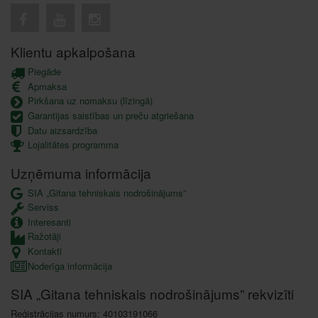
Klientu apkalpošana
Piegāde
Apmaksa
Pirkšana uz nomaksu (līzingā)
Garantijas saistības un preču atgriešana
Datu aizsardzība
Lojalitātes programma
Uzņēmuma informācija
SIA „Gitana tehniskais nodrošinājums”
Serviss
Interesanti
Ražotāji
Kontakti
Noderīga informācija
SIA „Gitana tehniskais nodrošinājums” rekvizīti
Reģistrācijas numurs: 40103191066