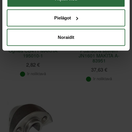
Pielāgot
Noraidīt
Oglītes CB411 MAKITA
Puansons šķērēm
195010-1
JN1601 MAKITA A-
83951
2,82 €
37,63 €
Ir noliktavā
Ir noliktavā