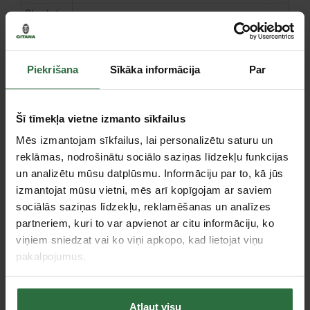
Standarta
Matrica, puansons
piederumi
Garantija
fiziskām
24
Piekrišana
Sīkāka informācija
Par
personām,
mēn.
Garantija
juridiskām
Šī tīmekļa vietne izmanto sīkfailus
12
personām,
mēn.
Mēs izmantojam sīkfailus, lai personalizētu saturu un
reklāmas, nodrošinātu sociālo saziņas līdzekļu funkcijas
Pēc iegādes 30 dienu laikā, reģistrējot instrumentu
vietnē https://www.makita.lv/3-year-warranty.html
un analizētu mūsu datplūsmu. Informāciju par to, kā jūs
Papildu
instrumenta garantija tiek pagarināta līdz 36
izmantojat mūsu vietni, mēs arī kopīgojam ar saviem
garantijas
mēnešiem. Pagarinātā garantija ir derīga servisa
informācija
sociālās saziņas līdzekļu, reklamēšanas un analīzes
vietā, uzrādot reģistrācijas laikā saņemto
sertifikātu.
partneriem, kuri to var apvienot ar citu informāciju, ko
viņiem sniedzat vai ko viņi apkopo, kad lietojat viņu
pakalpojumus.
Piederumi
Atļaut visu