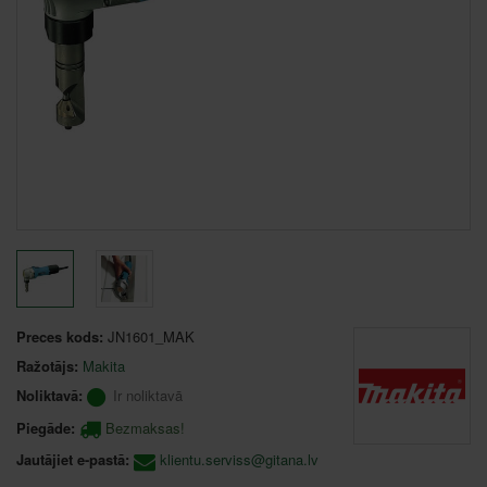
Preces kods:
JN1601_MAK
Ražotājs:
Makita
Noliktavā:
Ir noliktavā
Piegāde:
Bezmaksas!
Jautājiet e-pastā:
klientu.serviss@gitana.lv