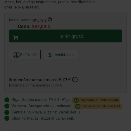
Mazs, bet jaudīgs instruments, precīzi bez šķembām
griež ielokā un taisni.
Ieteic. cena:
401,73 €
Cena:
267,00 €
Ielikt grozā
Salīdzināt
Ieteikt cenu
Ikmēneša maksājums no 5.72 €
Minimālā pirmā iemaksa 0.00 €
Rīga, Ganību dambis 7A k-3, Rīga
Saņemšana 1 stundas laikā
Valmiera, Stacijas iela 38, Valmiera
Saņemšana 1 stundas laikā
Centrālā noliktava, (uzzināt vairāk šeit, )
Citas noliktavas, (uzzināt vairāk šeit, )