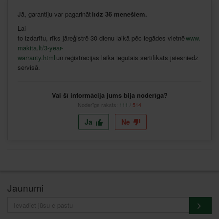
Jā
,
garantiju
var
pagarināt
līdz
36
mēnešiem
.
Lai
to
izdarītu
,
rīks
jāreģistrē
30
dienu
laikā
pēc
iegādes
vietnē
www.
makita.lt/3-year-
warranty.html
un
reģistrācijas
laikā
iegūtais
sertifikāts
jāiesniedz
servisā
.
Vai šī informācija jums bija noderīga?
Noderīgs raksts:
111
/
514
Jā
Nē
Jaunumi