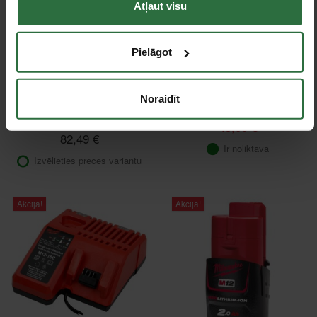
Atļaut visu
Pielāgot
Jaka HELLY HANSEN
Lādētājs MILWAUKEE
Noraidīt
Aker 77200,
M12 C12C
pelēka/melna
45,00 €
82,49 €
Ir noliktavā
Izvēlieties preces variantu
Akcija!
Akcija!