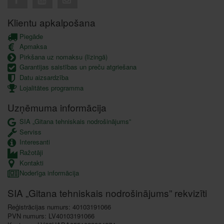
Klientu apkalpošana
Piegāde
Apmaksa
Pirkšana uz nomaksu (līzingā)
Garantijas saistības un preču atgriešana
Datu aizsardzība
Lojalitātes programma
Uzņēmuma informācija
SIA „Gitana tehniskais nodrošinājums”
Serviss
Interesanti
Ražotāji
Kontakti
Noderīga informācija
SIA „Gitana tehniskais nodrošinājums” rekvizīti
Reģistrācijas numurs: 40103191066
PVN numurs: LV40103191066