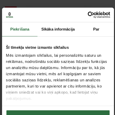
Akcija!
Piekrišana
Sīkāka informācija
Par
Šī tīmekļa vietne izmanto sīkfailus
Mēs izmantojam sīkfailus, lai personalizētu saturu un
Akumulatora lādētājs
Akumulators
reklāmas, nodrošinātu sociālo saziņas līdzekļu funkcijas
MILWAUKEE M12-18 FC
MILWAUKEE M12 B4 4,0
Ah
un analizētu mūsu datplūsmu. Informāciju par to, kā jūs
75,00 €
izmantojat mūsu vietni, mēs arī kopīgojam ar saviem
147,51 €
Ir noliktavā
sociālās saziņas līdzekļu, reklamēšanas un analīzes
Ir noliktavā
partneriem, kuri to var apvienot ar citu informāciju, ko
viņiem sniedzat vai ko viņi apkopo, kad lietojat viņu
pakalpojumus.
Akcija!