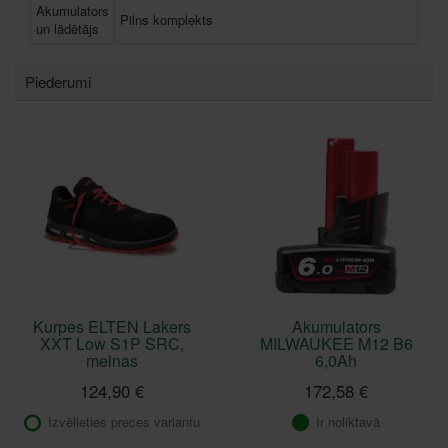
Akumulators
Pilns komplekts
un lādētājs
Piederumi
Kurpes ELTEN Lakers
Akumulators
XXT Low S1P SRC,
MILWAUKEE M12 B6
melnas
6,0Ah
124,90 €
172,58 €
Izvēlieties preces variantu
Ir noliktavā