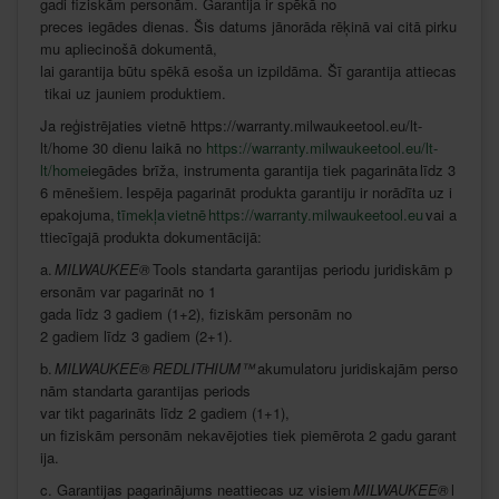
gadi
fiziskām
personām
.
Garantija
ir
spēkā
no
preces
iegādes
dienas
.
Šis
datums
jānorāda
rēķinā
vai
citā
pirku
mu
apliecinošā
dokumentā
,
lai
garantija
būtu
spēkā
esoša
un
izpildāma
.
Šī
garantija
attiecas
tikai
uz
jauniem
produktiem
.
Ja
reģistrējaties
vietnē
https://warranty.milwaukeetool.eu/lt-
lt/home 30
dienu
laikā
no
https://warranty.milwaukeetool.eu/lt-
lt/home
iegādes
brīža
,
instrumenta
garantija
tiek
pagarināta
līdz
3
6
mēnešiem
.
Iespēja
pagarināt
produkta
garantiju
ir
norādīta
uz
i
epakojuma
,
tīmekļa vietnē
https://warranty.milwaukeetool.eu
vai
a
ttiecīgajā
produkta
dokumentācijā
:
a.
MILWAUKEE®
Tools
standarta
garantijas
periodu
juridiskām
p
ersonām
var
pagarināt
no 1
gada
līdz
3
gadiem
(1+2),
fiziskām
personām
no
2
gadiem
līdz
3
gadiem
(2+1).
b.
MILWAUKEE®
REDLITHIUM™
akumulatoru
juridiskajām
perso
nām
standarta
garantijas
periods
var
tikt
pagarināts
līdz
2
gadiem
(1+1),
un
fiziskām
personām
nekavējoties
tiek
piemērota
2
gadu
garant
ija
.
c.
Garantijas
pagarinājums
neattiecas
uz
visiem
MILWAUKEE®
l