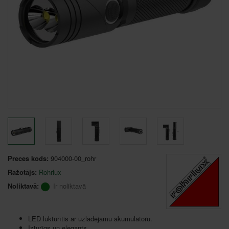
Preces kods:
904000-00_rohr
Ražotājs:
Rohrlux
Noliktavā:
Ir noliktavā
LED lukturītis ar uzlādējamu akumulatoru.
Izturīgs un elegants.