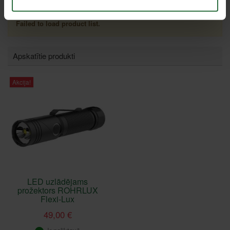
Failed to load product list.
Apskatītie produkti
Akcija!
LED uzlādējams
prožektors ROHRLUX
Flexi-Lux
49,00 €