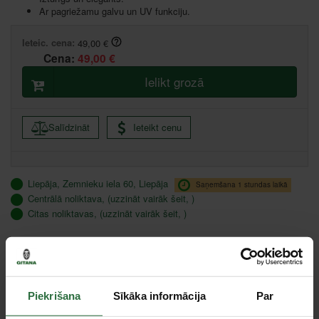
Ar pagriežamu galvu un UV funkciju.
Ieteic. cena:
49,00 €
Cena:
49,00 €
Ielikt grozā
Salīdzināt
Ieteikt cenu
Liepāja, Zemnieku iela 60, Liepāja
Saņemšana 1 stundas laikā
Centrālā noliktava, (uzzināt vairāk šeit, )
Citas noliktavas, (uzzināt vairāk šeit, )
Apraksts
Ar praktisku turētāju, kas ir pielāgots profesionālai lietošanai.
Piekrišana
Sīkāka informācija
Par
Izgatavots no alumīnija.