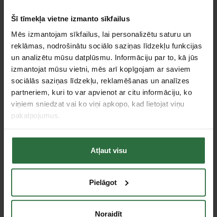
Ar magnētu un stiprināšanas piespiedēju.
Šī tīmekļa vietne izmanto sīkfailus
Specifikācija
Mēs izmantojam sīkfailus, lai personalizētu saturu un
reklāmas, nodrošinātu sociālo saziņas līdzekļu funkcijas
Garums
125 mm
un analizētu mūsu datplūsmu. Informāciju par to, kā jūs
Akumulatora
2,6 Ah
izmantojat mūsu vietni, mēs arī kopīgojam ar saviem
tilpums
sociālās saziņas līdzekļu, reklamēšanas un analīzes
100/50/5/4 st. (atkarībā no spilgtuma
Darbības laiks
partneriem, kuri to var apvienot ar citu informāciju, ko
režīma)
viņiem sniedzat vai ko viņi apkopo, kad lietojat viņu
Tips
Prožektori
pakalpojumus.
Aizsardzības klase
IP 54
Bateriju tips
Li-ion
Gaismas
Atļaut visu
1000 lm
daudzums
Standarta
1 x 2,6 Ah akumulators, C tipa USB
piederumi
kabelis
Pielāgot
Tie, kas apskatīja šo preci, tāpat interesējās par...
Noraidīt