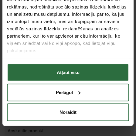
reklāmas, nodrošinātu sociālo saziņas līdzekļu funkcijas
un analizētu mūsu datplūsmu. Informāciju par to, kā jūs
izmantojat mūsu vietni, mēs arī kopīgojam ar saviem
sociālās saziņas līdzekļu, reklamēšanas un analīzes
partneriem, kuri to var apvienot ar citu informāciju, ko
Asinātājs Accusharp
Asinātājs cirvjiem un
viņiem sniedzat vai ko viņi apkopo, kad lietojat viņu
008C
nažiem FISKARS Xsharp
pakalpojumus.
22,00 €
22,65 €
Ir noliktavā
Ir noliktavā
Atļaut visu
Tie, kas apskatīja šo preci, tāpat interesējās par...
Pielāgot
Failed to load product list.
Noraidīt
Apskatītie produkti