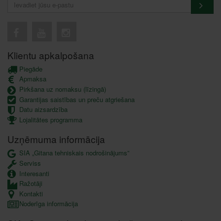
Klientu apkalpošana
Piegāde
Apmaksa
Pirkšana uz nomaksu (līzingā)
Garantijas saistības un preču atgriešana
Datu aizsardzība
Lojalitātes programma
Uzņēmuma informācija
SIA „Gitana tehniskais nodrošinājums”
Serviss
Interesanti
Ražotāji
Kontakti
Noderīga informācija