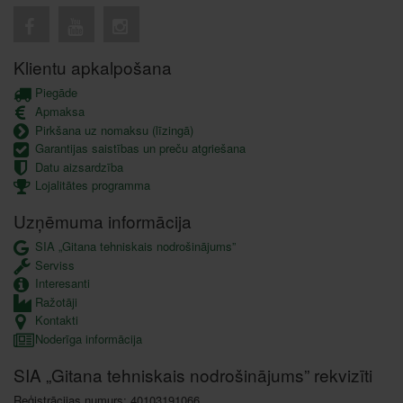
Klientu apkalpošana
Piegāde
Apmaksa
Pirkšana uz nomaksu (līzingā)
Garantijas saistības un preču atgriešana
Datu aizsardzība
Lojalitātes programma
Uzņēmuma informācija
SIA „Gitana tehniskais nodrošinājums”
Serviss
Interesanti
Ražotāji
Kontakti
Noderīga informācija
SIA „Gitana tehniskais nodrošinājums” rekvizīti
Reģistrācijas numurs: 40103191066