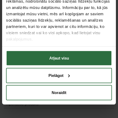
reklāmas, nodrošinātu sociālo saziņas līdzekļu funkcijas
un analizētu mūsu datplūsmu. Informāciju par to, kā jūs
izmantojat mūsu vietni, mēs arī kopīgojam ar saviem
sociālās saziņas līdzekļu, reklamēšanas un analīzes
Asinātājs Accusharp
Asinātājs cirvjiem un
partneriem, kuri to var apvienot ar citu informāciju, ko
008C
nažiem FISKARS Xsharp
viņiem sniedzat vai ko viņi apkopo, kad lietojat viņu
22,00 €
22,65 €
pakalpojumus.
Ir noliktavā
Ir noliktavā
Atļaut visu
Tie, kas apskatīja šo preci, tāpat interesējās par...
Pielāgot
Failed to load product list.
Noraidīt
Apskatītie produkti