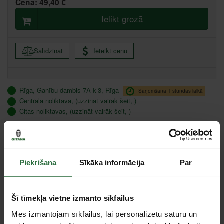
Cena:
49,40 €
Ielikt grozā
Salīdzināt
Ieteikt cenu
Rīga, Ganību dambis 7A k-3, Rīga
Saņemšana 1 stundas laikā
Centrālā noliktava, (uzzināt vairāk šeit, )
Citas noliktavas, (uzzināt vairāk šeit, )
Piederumi
Piekrišana
Sīkāka informācija
Par
Šī tīmekļa vietne izmanto sīkfailus
Mēs izmantojam sīkfailus, lai personalizētu saturu un