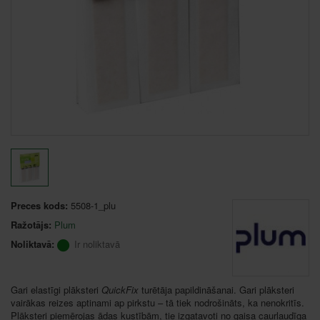
Preces kods:
5508-1_plu
Ražotājs:
Plum
Noliktavā:
Ir noliktavā
Gari elastīgi plāksteri
QuickFix
turētāja papildināšanai. Gari plāksteri
vairākas reizes aptinami ap pirkstu – tā tiek nodrošināts, ka nenokritīs.
Plāksteri piemērojas ādas kustībām, tie izgatavoti no gaisa caurlaudīga