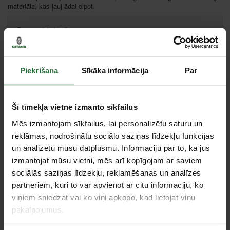
materiāla, kas ļauj ādai elpot.
Cena:
14,19 €
Ielikt grozā
Piekrišana
Sīkāka informācija
Par
Salīdzināt
Ieteikt cenu
Šī tīmekļa vietne izmanto sīkfailus
Centrālā noliktava, (uzzināt vairāk šeit, )
Mēs izmantojam sīkfailus, lai personalizētu saturu un
Citas noliktavas, (uzzināt vairāk šeit, )
reklāmas, nodrošinātu sociālo saziņas līdzekļu funkcijas
un analizētu mūsu datplūsmu. Informāciju par to, kā jūs
izmantojat mūsu vietni, mēs arī kopīgojam ar saviem
Tie, kas apskatīja šo preci, tāpat interesējās par...
sociālās saziņas līdzekļu, reklamēšanas un analīzes
partneriem, kuri to var apvienot ar citu informāciju, ko
viņiem sniedzat vai ko viņi apkopo, kad lietojat viņu
Failed to load product list.
pakalpojumus.