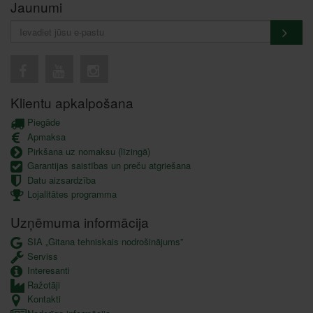
Jaunumi
Klientu apkalpošana
Piegāde
Apmaksa
Pirkšana uz nomaksu (līzingā)
Garantijas saistības un preču atgriešana
Datu aizsardzība
Lojalitātes programma
Uzņēmuma informācija
SIA „Gitana tehniskais nodrošinājums”
Serviss
Interesanti
Ražotāji
Kontakti