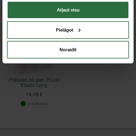
Apskatītie produkti
Atļaut visu
Pielāgot
Noraidīt
Plāksteri 30 gab. PLUM
Elastic Long
14,19 €
Ir noliktavā