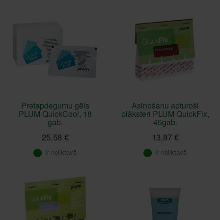
Pretapdegumu gēls
Asiņošanu apturoši
PLUM QuickCool, 18
plāksteri PLUM QuickFix,
gab.
45gab.
25,58 €
13,87 €
Ir noliktavā
Ir noliktavā