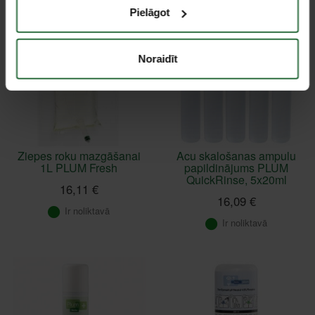
Pielāgot
Noraidīt
Ziepes roku mazgāšanai
Acu skalošanas ampulu
1L PLUM Fresh
papildinājums PLUM
QuickRinse, 5x20ml
16,11 €
16,09 €
Ir noliktavā
Ir noliktavā