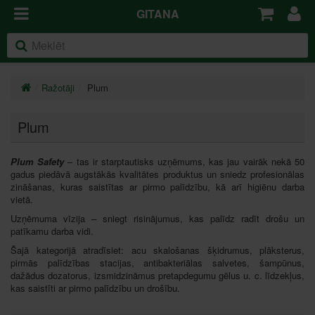
GITANA
Ražotāji
Plum
Plum
Plum Safety
– tas ir starptautisks uzņēmums, kas jau vairāk nekā 50
gadus piedāvā augstākās kvalitātes produktus un sniedz profesionālas
zināšanas, kuras saistītas ar pirmo palīdzību, kā arī higiēnu darba
vietā.
Uzņēmuma vīzija – sniegt risinājumus, kas palīdz radīt drošu un
patīkamu darba vidi.
Šajā kategorijā atradīsiet: acu skalošanas šķidrumus, plāksterus,
pirmās palīdzības stacijas, antibakteriālas salvetes, šampūnus,
dažādus dozatorus, izsmidzināmus pretapdegumu gēlus u. c. līdzekļus,
kas saistīti ar pirmo palīdzību un drošību.