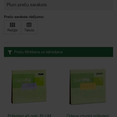
Plum preču saraksts
Preču saraksta rādījums:
Režģis
Tabula
Preču filtrēšana un kārtošana
Plāksteri 45 gab. PLUM
Ūdens izturīgi plāksteri