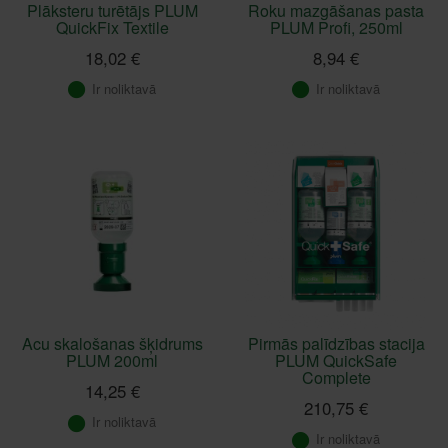
Plāksteru turētājs PLUM
Roku mazgāšanas pasta
QuickFix Textile
PLUM Profi, 250ml
18,02 €
8,94 €
Ir noliktavā
Ir noliktavā
Acu skalošanas šķidrums
Pirmās palīdzības stacija
PLUM 200ml
PLUM QuickSafe
Complete
14,25 €
210,75 €
Ir noliktavā
Ir noliktavā