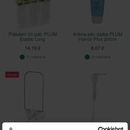
Plāksteri 30 gab. PLUM
Krēms pēc darba PLUM
Elastic Long
Handy Plus 200ml
14,19 €
8,07 €
Ir noliktavā
Ir noliktavā
Akcija!