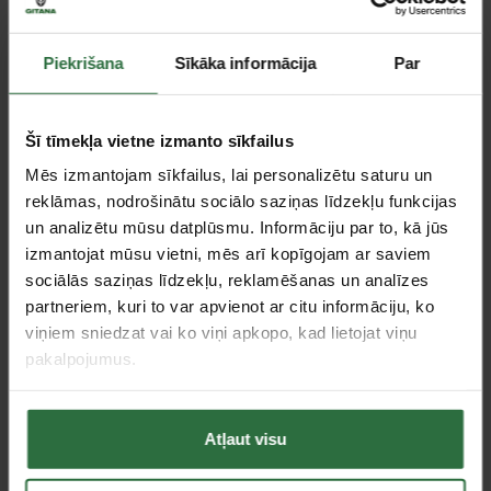
Dozators PLUM
Dozators 5L tilpumam
CombiPlum Easy, 1L
PLUM
8,99 €
9,30 €
Piekrišana
Sīkāka informācija
Par
Ir noliktavā
Ir noliktavā
Šī tīmekļa vietne izmanto sīkfailus
Mēs izmantojam sīkfailus, lai personalizētu saturu un
reklāmas, nodrošinātu sociālo saziņas līdzekļu funkcijas
un analizētu mūsu datplūsmu. Informāciju par to, kā jūs
izmantojat mūsu vietni, mēs arī kopīgojam ar saviem
sociālās saziņas līdzekļu, reklamēšanas un analīzes
partneriem, kuri to var apvienot ar citu informāciju, ko
viņiem sniedzat vai ko viņi apkopo, kad lietojat viņu
pakalpojumus.
Acu skalošanas šķidrums
Roku krēms pēc darba
PLUM 500ml
PLUM Handy Plus 0,7L
18,51 €
26,56 €
Atļaut visu
Ir noliktavā
Ir noliktavā