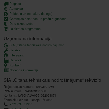
Piegāde
Apmaksa
Pirkšana uz nomaksu (līzingā)
Garantijas saistības un preču atgriešana
Datu aizsardzība
Lojalitātes programma
Uzņēmuma informācija
SIA „Gitana tehniskais nodrošinājums”
Serviss
Interesanti
Ražotāji
Kontakti
Noderīga informācija
SIA „Gitana tehniskais nodrošinājums” rekvizīti
Reģistrācijas numurs: 40103191066
PVN numurs: LV40103191066
Konta nr.: LV66HABA0551022064874
Zemnieku iela 60, Liepāja, LV-3401
+371 634 81305