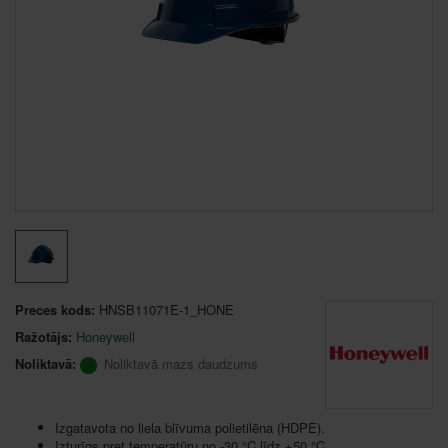
Preces kods:
HNSB11071E-1_HONE
Ražotājs:
Honeywell
Noliktavā:
Noliktavā mazs daudzums
Izgatavota no liela blīvuma polietilēna (HDPE).
Izturīgs pret temperatūru no -30 °C līdz +50 °C.