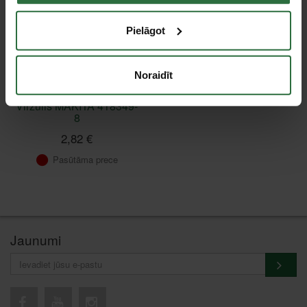
Pielāgot
Noraidīt
Virzulis MAKITA 418349-
8
2,82 €
Pasūtāma prece
Jaunumi