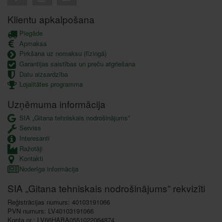
Klientu apkalpošana
Piegāde
Apmaksa
Pirkšana uz nomaksu (līzingā)
Garantijas saistības un preču atgriešana
Datu aizsardzība
Lojalitātes programma
Uzņēmuma informācija
SIA „Gitana tehniskais nodrošinājums”
Serviss
Interesanti
Ražotāji
Kontakti
Noderīga informācija
SIA „Gitana tehniskais nodrošinājums” rekvizīti
Reģistrācijas numurs: 40103191066
PVN numurs: LV40103191066
Konta nr.: LV66HABA0551022064874