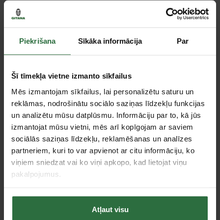
Paziņot, kad prece ir pieejama
Piekrišana
Sīkāka informācija
Par
Salīdzināt
Ieteikt cenu
Šī tīmekļa vietne izmanto sīkfailus
Mēs izmantojam sīkfailus, lai personalizētu saturu un
reklāmas, nodrošinātu sociālo saziņas līdzekļu funkcijas
Tie, kas apskatīja šo preci, tāpat interesējās par...
un analizētu mūsu datplūsmu. Informāciju par to, kā jūs
izmantojat mūsu vietni, mēs arī kopīgojam ar saviem
sociālās saziņas līdzekļu, reklamēšanas un analīzes
Failed to load product list.
partneriem, kuri to var apvienot ar citu informāciju, ko
viņiem sniedzat vai ko viņi apkopo, kad lietojat viņu
pakalpojumus.
Apskatītie produkti
Atļaut visu