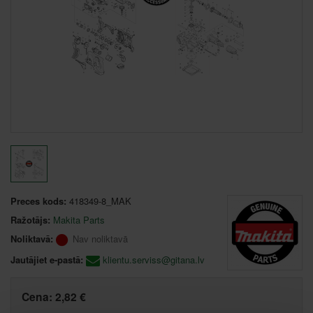
Preces kods:
418349-8_MAK
Ražotājs:
Makita Parts
Noliktavā:
Nav noliktavā
Jautājiet e-pastā:
klientu.serviss@gitana.lv
Cena:
2,82 €