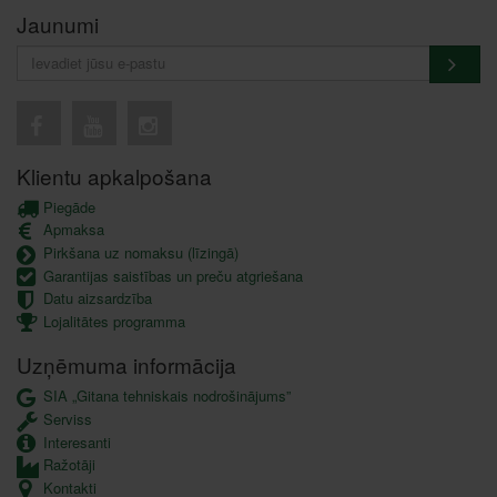
Jaunumi
Klientu apkalpošana
Piegāde
Apmaksa
Pirkšana uz nomaksu (līzingā)
Garantijas saistības un preču atgriešana
Datu aizsardzība
Lojalitātes programma
Uzņēmuma informācija
SIA „Gitana tehniskais nodrošinājums”
Serviss
Interesanti
Ražotāji
Kontakti