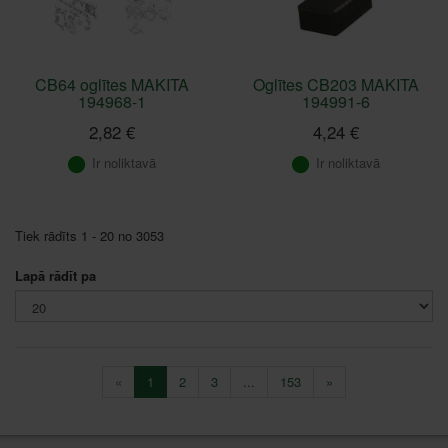
CB64 oglītes MAKITA
Oglītes CB203 MAKITA
194968-1
194991-6
2,82 €
4,24 €
Ir noliktavā
Ir noliktavā
Tiek rādīts 1 - 20 no 3053
Lapā rādīt pa
«
1
2
3
...
153
»