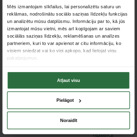
Mēs izmantojam sīkfailus, lai personalizētu saturu un
reklāmas, nodrošinātu sociālo saziņas līdzekļu funkcijas
un analizētu mūsu datplūsmu. Informāciju par to, kā jūs
Oglītes CB411 MAKITA
Oglītes CB430 MAKITA
izmantojat mūsu vietni, mēs arī kopīgojam ar saviem
195010-1
191971-3
sociālās saziņas līdzekļu, reklamēšanas un analīzes
2,82 €
2,82 €
partneriem, kuri to var apvienot ar citu informāciju, ko
viņiem sniedzat vai ko viņi apkopo, kad lietojat viņu
Ir noliktavā
Ir noliktavā
pakalpojumus.
Atļaut visu
Pielāgot
Noraidīt
Lodīte MAKITA 216022-2
Oglītes CB204 MAKITA
194992-4