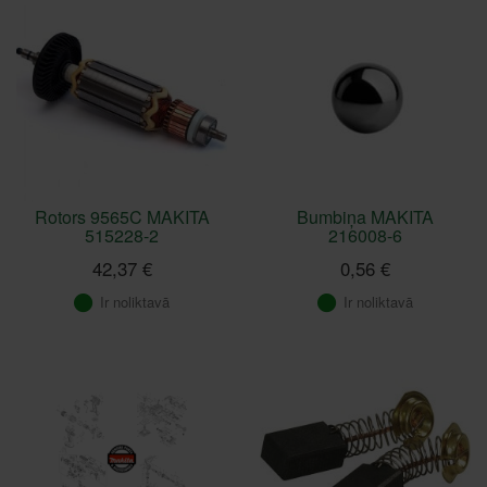
Rotors 9565C MAKITA
Bumbiņa MAKITA
515228-2
216008-6
42,37 €
0,56 €
Ir noliktavā
Ir noliktavā