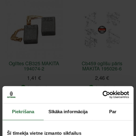
Oglītes CB325 MAKITA
Cb459 oglīšu pāris
194074-2
MAKITA 195026-6
1,41 €
2,46 €
Ir noliktavā
Ir noliktavā
Piekrišana
Sīkāka informācija
Par
Šī tīmekļa vietne izmanto sīkfailus