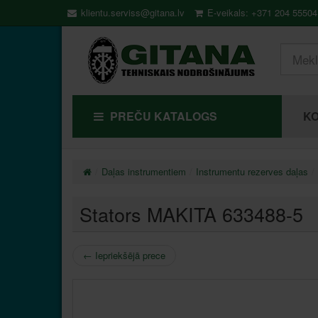
klientu.serviss@gitana.lv
E-veikals: +371 204 55504
PREČU KATALOGS
KO
Daļas instrumentiem
Instrumentu rezerves daļas
Stators MAKITA 633488-5
←
Iepriekšējā prece