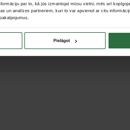
formāciju par to, kā jūs izmantojat mūsu vietni, mēs arī kopīgo
s un analīzes partneriem, kuri to var apvienot ar citu informācij
u pakalpojumus.
teresējās par...
Pielāgot