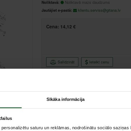
Noliktavā:
Noliktavā mazs daudzums
Jautājiet e-pastā:
klientu.serviss@gitana.lv
Cena:
14,12 €
Salīdzināt
Ieteikt cenu
Centrālā noliktava, (uzzināt vairāk šeit, )
Sīkāka informācija
failus
 personalizētu saturu un reklāmas, nodrošinātu sociālo saziņas l