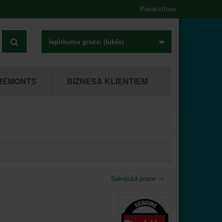
Pierakstīties
Iepirkumu grozs:
(tukšs)
REMONTS
BIZNESA KLIENTIEM
Sekojošā prece
→