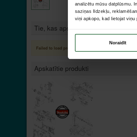
analizētu mūsu datplūsmu. In
saziņas līdzekļu, reklamēšana
viņi apkopo, kad lietojat viņ
Tie, kas apskatīja šo preci, tāpat in
Noraidīt
Failed to load product list.
Apskatītie produkti