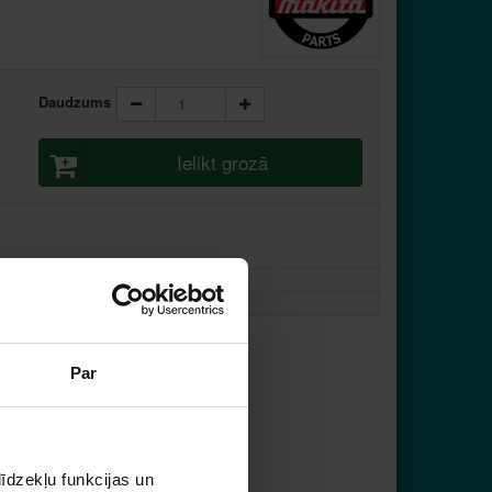
Daudzums
Ielikt grozā
Par
īdzekļu funkcijas un