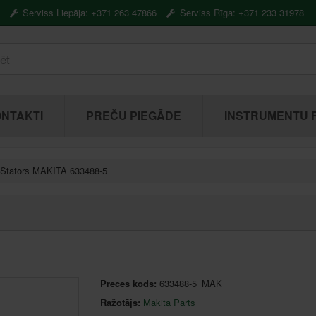
Serviss Liepāja: +371 263 47866
Serviss Rīga: +371 233 31978
NTAKTI
PREČU PIEGĀDE
INSTRUMENTU 
Stators MAKITA 633488-5
Preces kods:
633488-5_MAK
Ražotājs:
Makita Parts