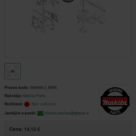
Preces kods:
599369-2_MAK
Ražotājs:
Makita Parts
Noliktavā:
Nav noliktavā
Jautājiet e-pastā:
klientu.serviss@gitana.lv
Cena:
14,12 €