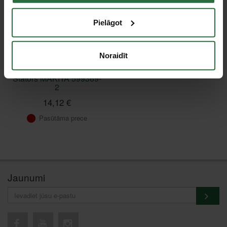
Pielāgot
Noraidīt
Stators MAKITA 599369-
2
14,12 €
Pasūtāma prece
Jaunumi