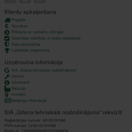
Klientu apkalpošana
Piegāde
Apmaksa
Pirkšana uz nomaksu (līzingā)
Garantijas saistības un preču atgriešana
Datu aizsardzība
Lojalitātes programma
Uzņēmuma informācija
SIA „Gitana tehniskais nodrošinājums”
Serviss
Interesanti
Ražotāji
Kontakti
Noderīga informācija
SIA „Gitana tehniskais nodrošinājums” rekvizīti
Reģistrācijas numurs: 40103191066
PVN numurs: LV40103191066
Konta nr.: LV66HABA0551022064874