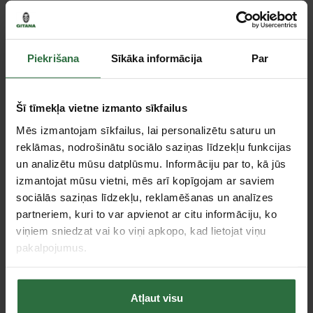
Paziņot, kad prece ir pieejama
Piekrišana
Sīkāka informācija
Par
Salīdzināt
Ieteikt cenu
Šī tīmekļa vietne izmanto sīkfailus
Mēs izmantojam sīkfailus, lai personalizētu saturu un
reklāmas, nodrošinātu sociālo saziņas līdzekļu funkcijas
Tie, kas apskatīja šo preci, tāpat interesējās par...
un analizētu mūsu datplūsmu. Informāciju par to, kā jūs
izmantojat mūsu vietni, mēs arī kopīgojam ar saviem
sociālās saziņas līdzekļu, reklamēšanas un analīzes
Failed to load product list.
partneriem, kuri to var apvienot ar citu informāciju, ko
viņiem sniedzat vai ko viņi apkopo, kad lietojat viņu
pakalpojumus.
Apskatītie produkti
Atļaut visu