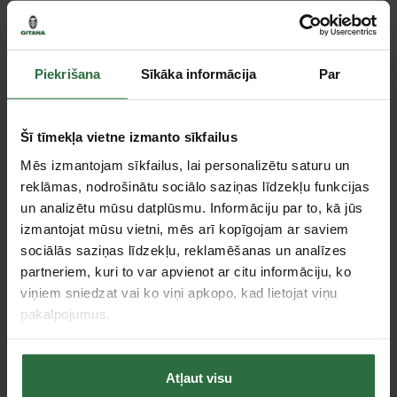
Paziņot, kad prece ir pieejama
Piekrišana
Sīkāka informācija
Par
Salīdzināt
Ieteikt cenu
Šī tīmekļa vietne izmanto sīkfailus
Mēs izmantojam sīkfailus, lai personalizētu saturu un
reklāmas, nodrošinātu sociālo saziņas līdzekļu funkcijas
Tie, kas apskatīja šo preci, tāpat interesējās par...
un analizētu mūsu datplūsmu. Informāciju par to, kā jūs
izmantojat mūsu vietni, mēs arī kopīgojam ar saviem
sociālās saziņas līdzekļu, reklamēšanas un analīzes
Failed to load product list.
partneriem, kuri to var apvienot ar citu informāciju, ko
viņiem sniedzat vai ko viņi apkopo, kad lietojat viņu
pakalpojumus.
Apskatītie produkti
Atļaut visu