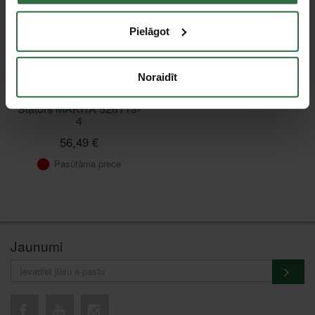
Pielāgot
Noraidīt
Stators MAKITA 526113-
4
56,49 €
Pasūtāma prece
Jaunumi