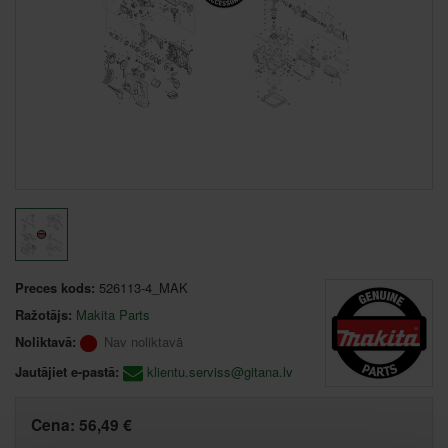
Preces kods:
526113-4_MAK
Ražotājs:
Makita Parts
Noliktavā:
Nav noliktavā
Jautājiet e-pastā:
klientu.serviss@gitana.lv
Cena:
56,49 €