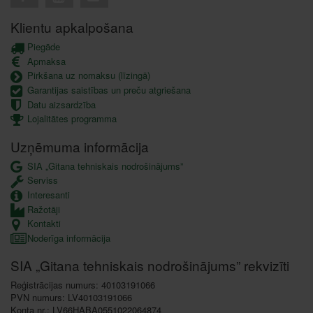
Klientu apkalpošana
Piegāde
Apmaksa
Pirkšana uz nomaksu (līzingā)
Garantijas saistības un preču atgriešana
Datu aizsardzība
Lojalitātes programma
Uzņēmuma informācija
SIA „Gitana tehniskais nodrošinājums”
Serviss
Interesanti
Ražotāji
Kontakti
Noderīga informācija
SIA „Gitana tehniskais nodrošinājums” rekvizīti
Reģistrācijas numurs: 40103191066
PVN numurs: LV40103191066
Konta nr.: LV66HABA0551022064874