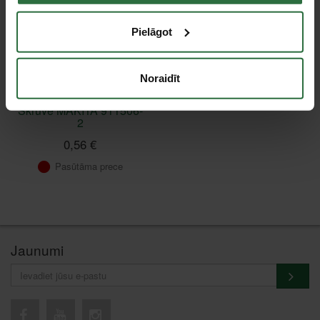
Pielāgot
Noraidīt
Skrūve MAKITA 911506-
2
0,56 €
Pasūtāma prece
Jaunumi