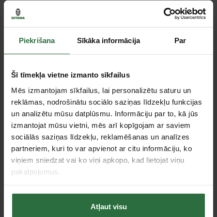
Paziņot, kad prece ir pieejama
Piekrišana
Sīkāka informācija
Par
Salīdzināt
Ieteikt cenu
Šī tīmekļa vietne izmanto sīkfailus
Mēs izmantojam sīkfailus, lai personalizētu saturu un
reklāmas, nodrošinātu sociālo saziņas līdzekļu funkcijas
Tie, kas apskatīja šo preci, tāpat interesējās par...
un analizētu mūsu datplūsmu. Informāciju par to, kā jūs
izmantojat mūsu vietni, mēs arī kopīgojam ar saviem
sociālās saziņas līdzekļu, reklamēšanas un analīzes
Failed to load product list.
partneriem, kuri to var apvienot ar citu informāciju, ko
viņiem sniedzat vai ko viņi apkopo, kad lietojat viņu
pakalpojumus.
Apskatītie produkti
Atļaut visu