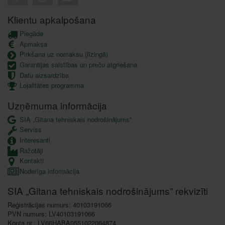
Klientu apkalpošana
Piegāde
Apmaksa
Pirkšana uz nomaksu (līzingā)
Garantijas saistības un preču atgriešana
Datu aizsardzība
Lojalitātes programma
Uzņēmuma informācija
SIA „Gitana tehniskais nodrošinājums”
Serviss
Interesanti
Ražotāji
Kontakti
Noderīga informācija
SIA „Gitana tehniskais nodrošinājums” rekvizīti
Reģistrācijas numurs: 40103191066
PVN numurs: LV40103191066
Konta nr.: LV66HABA0551022064874