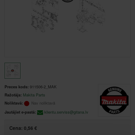
Preces kods:
911506-2_MAK
Ražotājs:
Makita Parts
Noliktavā:
Nav noliktavā
Jautājiet e-pastā:
klientu.serviss@gitana.lv
Cena:
0,56 €