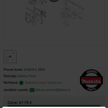
Preces kods:
619239-0_MAK
Ražotājs:
Makita Parts
Noliktavā:
Noliktavā mazs daudzums
Jautājiet e-pastā:
klientu.serviss@gitana.lv
Cena:
67,79 €