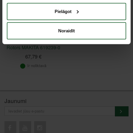
Pielāgot
Noraidīt
Rotors MAKITA 619239-0
67,79 €
Ir noliktavā
Jaunumi