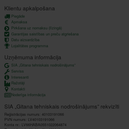
Klientu apkalpošana
Piegāde
Apmaksa
Pirkšana uz nomaksu (līzingā)
Garantijas saistības un preču atgriešana
Datu aizsardzība
Lojalitātes programma
Uzņēmuma informācija
SIA „Gitana tehniskais nodrošinājums”
Serviss
Interesanti
Ražotāji
Kontakti
Noderīga informācija
SIA „Gitana tehniskais nodrošinājums” rekvizīti
Reģistrācijas numurs: 40103191066
PVN numurs: LV40103191066
Konta nr.: LV66HABA0551022064874