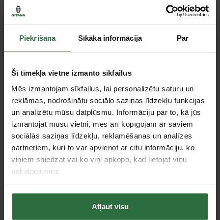
Ielikt grozā
Salīdzināt
Ieteikt cenu
Piekrišana
Sīkāka informācija
Par
Šī tīmekļa vietne izmanto sīkfailus
Citas noliktavas, (uzzināt vairāk šeit, )
Mēs izmantojam sīkfailus, lai personalizētu saturu un
reklāmas, nodrošinātu sociālo saziņas līdzekļu funkcijas
un analizētu mūsu datplūsmu. Informāciju par to, kā jūs
Tie, kas apskatīja šo preci, tāpat interesējās par...
izmantojat mūsu vietni, mēs arī kopīgojam ar saviem
sociālās saziņas līdzekļu, reklamēšanas un analīzes
Failed to load product list.
partneriem, kuri to var apvienot ar citu informāciju, ko
viņiem sniedzat vai ko viņi apkopo, kad lietojat viņu
pakalpojumus.
Apskatītie produkti
Atļaut visu