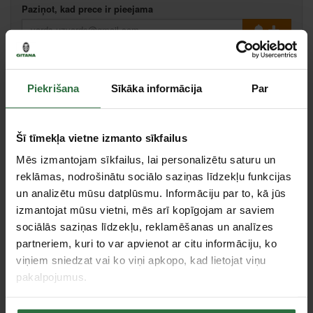
Paziņot, kad prece ir pieejama
Salīdzināt
Ieteikt cenu
Piekrišana
Sīkāka informācija
Par
Šī tīmekļa vietne izmanto sīkfailus
Specifikācija
Mēs izmantojam sīkfailus, lai personalizētu saturu un
reklāmas, nodrošinātu sociālo saziņas līdzekļu funkcijas
Daudzums iepakojumā
2 gab.
un analizētu mūsu datplūsmu. Informāciju par to, kā jūs
izmantojat mūsu vietni, mēs arī kopīgojam ar saviem
Tie, kas apskatīja šo preci, tāpat interesējās par...
sociālās saziņas līdzekļu, reklamēšanas un analīzes
partneriem, kuri to var apvienot ar citu informāciju, ko
viņiem sniedzat vai ko viņi apkopo, kad lietojat viņu
Failed to load product list.
pakalpojumus.
Apskatītie produkti