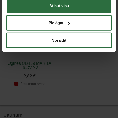
Atļaut visu
Pielāgot
Noraidīt
Oglītes CB459 MAKITA
194722-3
2,82 €
Pasūtāma prece
Jaunumi