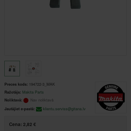
Preces kods:
194722-3_MAK
Ražotājs:
Makita Parts
Noliktavā:
Nav noliktavā
Jautājiet e-pastā:
klientu.serviss@gitana.lv
Cena:
2,82 €