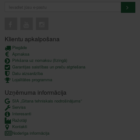
Klientu apkalpošana
Piegāde
Apmaksa
Pirkšana uz nomaksu (līzingā)
Garantijas saistības un preču atgriešana
Datu aizsardzība
Lojalitātes programma
Uzņēmuma informācija
SIA „Gitana tehniskais nodrošinājums”
Serviss
Interesanti
Ražotāji
Kontakti
Noderīga informācija