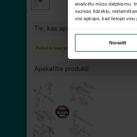
analizētu mūsu datplūsmu. In
saziņas līdzekļu, reklamēšana
viņi apkopo, kad lietojat viņ
Tie, kas apskatīja šo preci, tāpat in
Noraidīt
Failed to load product list.
Apskatītie produkti