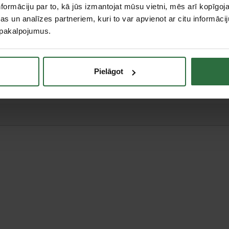
formāciju par to, kā jūs izmantojat mūsu vietni, mēs arī kopīgo
s un analīzes partneriem, kuri to var apvienot ar citu informācij
u pakalpojumus.
teresējās par...
Pielāgot