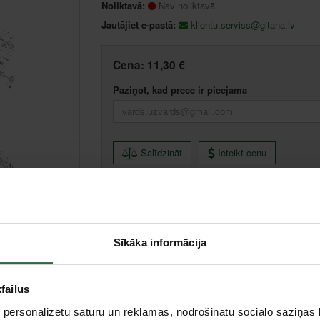
Noliktavā:
Nav noliktavā
Jautājiet e-pastā:
klientu.serviss@gitana.lv
Cena:
11,30 €
Paziņot, kad prece ir pieejama
Salīdzināt
Ieteikt cenu
Sīkāka informācija
failus
 personalizētu saturu un reklāmas, nodrošinātu sociālo saziņas l