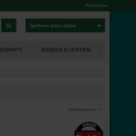
Pierakstīties
Iepirkumu grozs:
(tukšs)
REMONTS
BIZNESA KLIENTIEM
Sekojošā prece
→