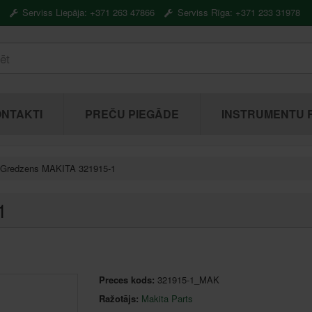
Serviss Liepāja: +371 263 47866
Serviss Rīga: +371 233 31978
NTAKTI
PREČU PIEGĀDE
INSTRUMENTU 
Gredzens MAKITA 321915-1
1
Preces kods:
321915-1_MAK
Ražotājs:
Makita Parts