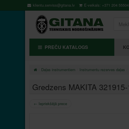
klientu.serviss@gitana.lv
E-veikals: +371 204 55504
PREČU KATALOGS
KO
Daļas instrumentiem
Instrumentu rezerves daļas
Gredzens MAKITA 321915-
←
Iepriekšējā prece