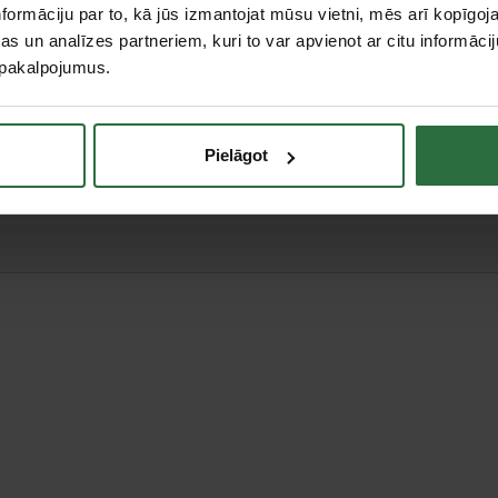
formāciju par to, kā jūs izmantojat mūsu vietni, mēs arī kopīgo
s un analīzes partneriem, kuri to var apvienot ar citu informācij
u pakalpojumus.
teresējās par...
Pielāgot