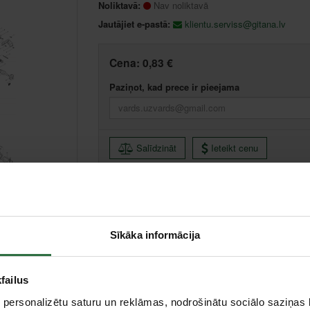
Noliktavā:
Nav noliktavā
Jautājiet e-pastā:
klientu.serviss@gitana.lv
Cena:
0,83 €
Paziņot, kad prece ir pieejama
Salīdzināt
Ieteikt cenu
Sīkāka informācija
failus
 personalizētu saturu un reklāmas, nodrošinātu sociālo saziņas l