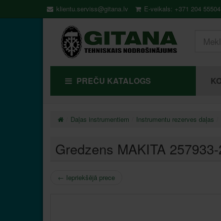
klientu.serviss@gitana.lv
E-veikals: +371 204 55504
PREČU KATALOGS
KO
Daļas instrumentiem
Instrumentu rezerves daļas
Gredzens MAKITA 257933-
←
Iepriekšējā prece