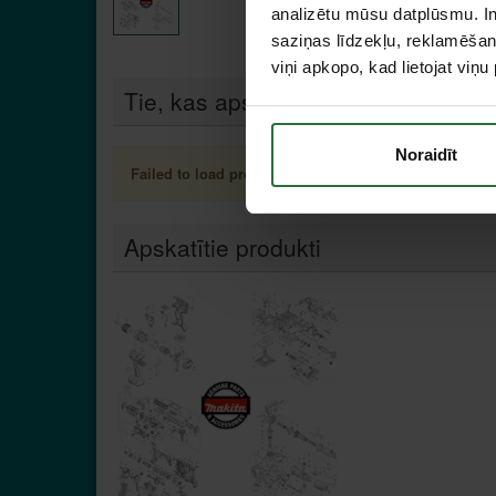
analizētu mūsu datplūsmu. In
saziņas līdzekļu, reklamēšana
viņi apkopo, kad lietojat viņ
Tie, kas apskatīja šo preci, tāpat in
Noraidīt
Failed to load product list.
Apskatītie produkti