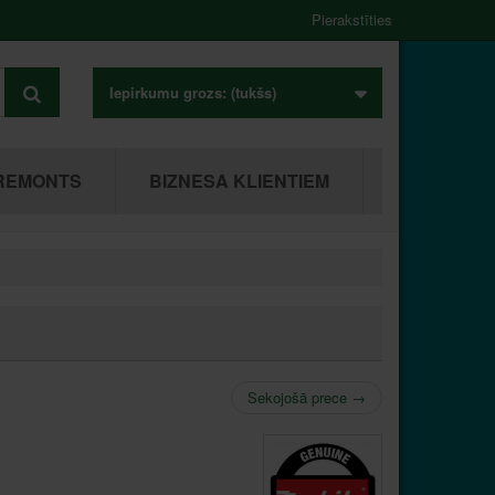
Pierakstīties
Iepirkumu grozs:
(tukšs)
REMONTS
BIZNESA KLIENTIEM
Sekojošā prece
→