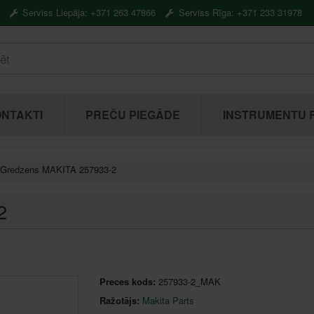
Serviss Liepāja: +371 263 47866
Serviss Rīga: +371 233 31978
NTAKTI
PREČU PIEGĀDE
INSTRUMENTU 
Gredzens MAKITA 257933-2
2
Preces kods:
257933-2_MAK
Ražotājs:
Makita Parts