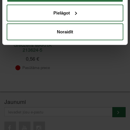
Pielāgot
Noraidīt
Gredzens MAKITA
213624-5
0,56 €
Pasūtāma prece
Jaunumi