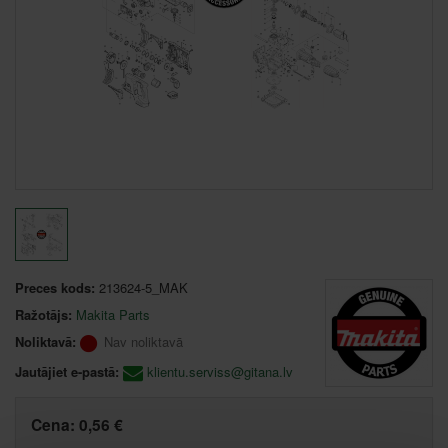
Preces kods:
213624-5_MAK
Ražotājs:
Makita Parts
Noliktavā:
Nav noliktavā
Jautājiet e-pastā:
klientu.serviss@gitana.lv
Cena:
0,56 €