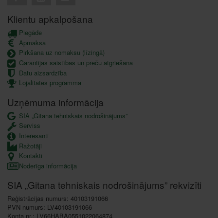
Klientu apkalpošana
Piegāde
Apmaksa
Pirkšana uz nomaksu (līzingā)
Garantijas saistības un preču atgriešana
Datu aizsardzība
Lojalitātes programma
Uzņēmuma informācija
SIA „Gitana tehniskais nodrošinājums”
Serviss
Interesanti
Ražotāji
Kontakti
Noderīga informācija
SIA „Gitana tehniskais nodrošinājums” rekvizīti
Reģistrācijas numurs: 40103191066
PVN numurs: LV40103191066
Konta nr.: LV66HABA0551022064874