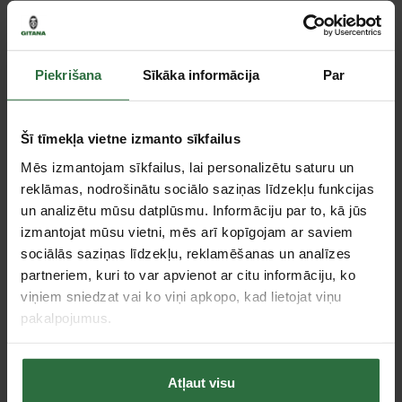
Paziņot, kad prece ir pieejama
Piekrišana
Sīkāka informācija
Par
Salīdzināt
Ieteikt cenu
Šī tīmekļa vietne izmanto sīkfailus
Mēs izmantojam sīkfailus, lai personalizētu saturu un
reklāmas, nodrošinātu sociālo saziņas līdzekļu funkcijas
Tie, kas apskatīja šo preci, tāpat interesējās par...
un analizētu mūsu datplūsmu. Informāciju par to, kā jūs
izmantojat mūsu vietni, mēs arī kopīgojam ar saviem
sociālās saziņas līdzekļu, reklamēšanas un analīzes
Failed to load product list.
partneriem, kuri to var apvienot ar citu informāciju, ko
viņiem sniedzat vai ko viņi apkopo, kad lietojat viņu
pakalpojumus.
Apskatītie produkti
Atļaut visu