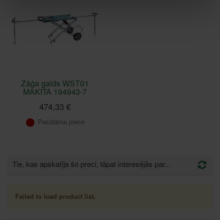
Zāģa galds WST01
MAKITA 194943-7
474,33 €
Pasūtāma prece
Tie, kas apskatīja šo preci, tāpat interesējās par...
Failed to load product list.