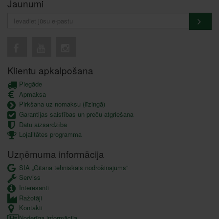
Jaunumi
Klientu apkalpošana
Piegāde
Apmaksa
Pirkšana uz nomaksu (līzingā)
Garantijas saistības un preču atgriešana
Datu aizsardzība
Lojalitātes programma
Uzņēmuma informācija
SIA „Gitana tehniskais nodrošinājums”
Serviss
Interesanti
Ražotāji
Kontakti
Noderīga informācija