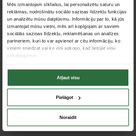
Ir noliktavā
Pasūtāma prece
Mēs izmantojam sīkfailus, lai personalizētu saturu un
reklāmas, nodrošinātu sociālo saziņas līdzekļu funkcijas
un analizētu mūsu datplūsmu. Informāciju par to, kā jūs
izmantojat mūsu vietni, mēs arī kopīgojam ar saviem
sociālās saziņas līdzekļu, reklamēšanas un analīzes
partneriem, kuri to var apvienot ar citu informāciju, ko
viņiem sniedzat vai ko viņi apkopo, kad lietojat viņu
pakalpojumus.
Atļaut visu
Oglītes CB500 MAKITA
Statīvs kombinētajam
JM23000123
ripzāģim WST05 MAKITA
DEAWST05
4,24 €
Pielāgot
301,00 €
Ir noliktavā
Ir noliktavā
Noraidīt