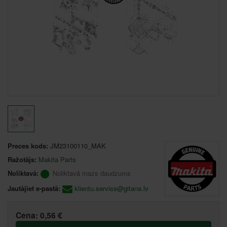
Preces kods:
JM23100110_MAK
Ražotājs:
Makita Parts
Noliktavā:
Noliktavā mazs daudzums
Jautājiet e-pastā:
klientu.serviss@gitana.lv
Cena:
0,56 €