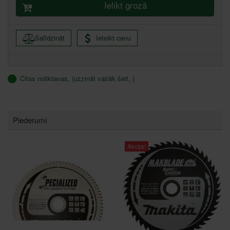
Ielikt grozā
Salīdzināt
Ieteikt cenu
Citas noliktavas, (uzzināt vairāk šeit, )
Piederumi
Akcija!