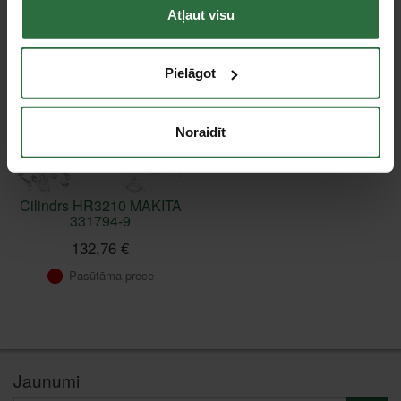
Atļaut visu
Pielāgot
Noraidīt
Cilindrs HR3210 MAKITA
331794-9
132,76 €
Pasūtāma prece
Jaunumi