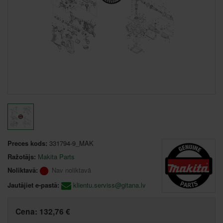
Preces kods:
331794-9_MAK
Ražotājs:
Makita Parts
Noliktavā:
Nav noliktavā
Jautājiet e-pastā:
klientu.serviss@gitana.lv
Cena:
132,76 €