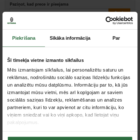
Paziņot, kad prece ir pieejama
Salīdzināt
Ieteikt cenu
Piekrišana
Sīkāka informācija
Par
Ikmēneša maksājums no 2.85 €
Šī tīmekļa vietne izmanto sīkfailus
Minimālā pirmā iemaksa 0.00 €
Mēs izmantojam sīkfailus, lai personalizētu saturu un
reklāmas, nodrošinātu sociālo saziņas līdzekļu funkcijas
un analizētu mūsu datplūsmu. Informāciju par to, kā jūs
izmantojat mūsu vietni, mēs arī kopīgojam ar saviem
Tie, kas apskatīja šo preci, tāpat interesējās par...
sociālās saziņas līdzekļu, reklamēšanas un analīzes
partneriem, kuri to var apvienot ar citu informāciju, ko
viņiem sniedzat vai ko viņi apkopo, kad lietojat viņu
Failed to load product list.
pakalpojumus.
Apskatītie produkti