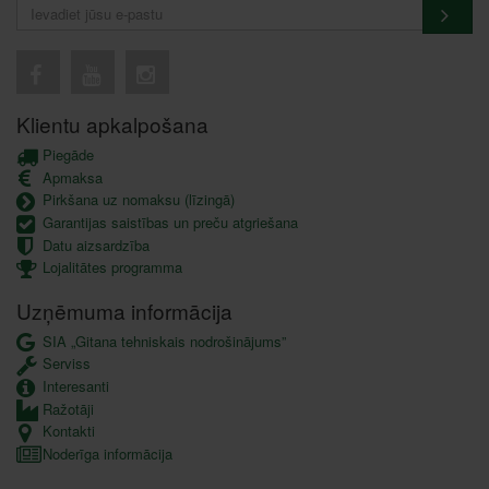
Klientu apkalpošana
Piegāde
Apmaksa
Pirkšana uz nomaksu (līzingā)
Garantijas saistības un preču atgriešana
Datu aizsardzība
Lojalitātes programma
Uzņēmuma informācija
SIA „Gitana tehniskais nodrošinājums”
Serviss
Interesanti
Ražotāji
Kontakti
Noderīga informācija