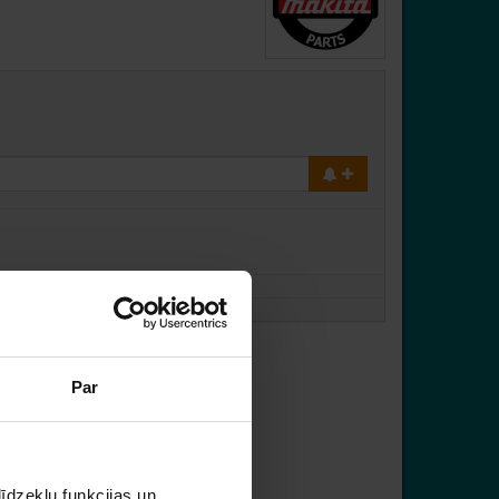
Par
īdzekļu funkcijas un