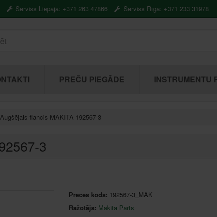
Serviss Liepāja: +371 263 47866
Serviss Rīga: +371 233 31978
NTAKTI
PREČU PIEGĀDE
INSTRUMENTU 
Augšējais flancis MAKITA 192567-3
192567-3
Preces kods:
192567-3_MAK
Ražotājs:
Makita Parts