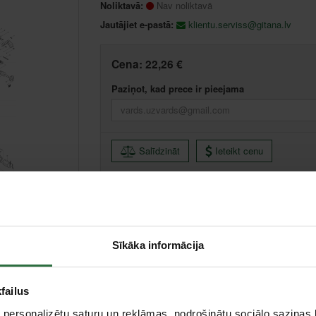
Noliktavā:
Nav noliktavā
Jautājiet e-pastā:
klientu.serviss@gitana.lv
Cena:
22,26 €
Paziņot, kad prece ir pieejama
Salīdzināt
Ieteikt cenu
Sīkāka informācija
failus
 personalizētu saturu un reklāmas, nodrošinātu sociālo saziņas l