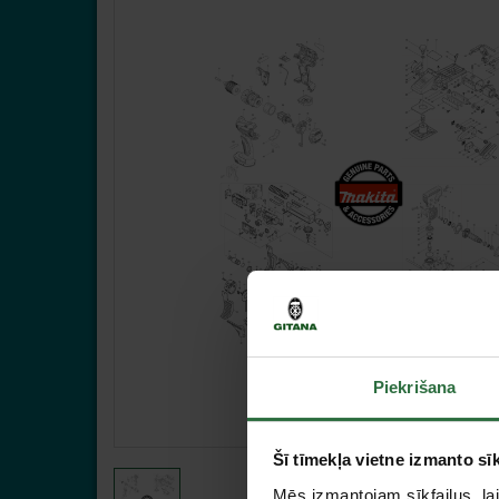
Piekrišana
Šī tīmekļa vietne izmanto sīk
Mēs izmantojam sīkfailus, lai