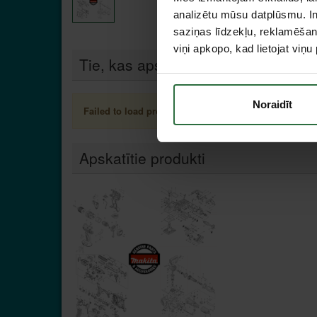
analizētu mūsu datplūsmu. In
saziņas līdzekļu, reklamēšana
viņi apkopo, kad lietojat viņ
Tie, kas apskatīja šo preci, tāpat in
Noraidīt
Failed to load product list.
Apskatītie produkti