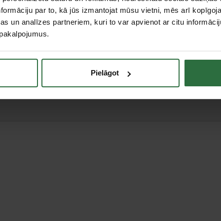
formāciju par to, kā jūs izmantojat mūsu vietni, mēs arī kopīgo
s un analīzes partneriem, kuri to var apvienot ar citu informācij
u pakalpojumus.
teresējās par...
Pielāgot