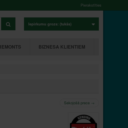
Pierakstīties
Iepirkumu grozs:
(tukšs)
REMONTS
BIZNESA KLIENTIEM
Sekojošā prece
→