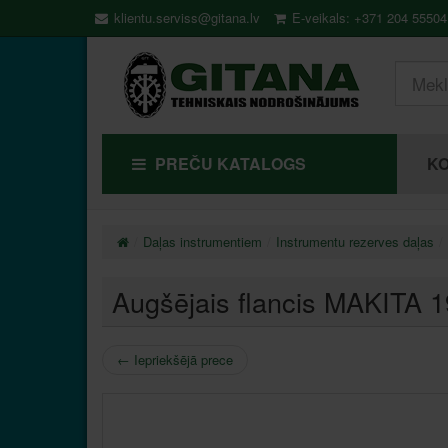
klientu.serviss@gitana.lv
E-veikals: +371 204 55504
PREČU KATALOGS
KO
Daļas instrumentiem
Instrumentu rezerves daļas
Augšējais flancis MAKITA 
←
Iepriekšējā prece