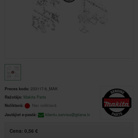
Preces kods:
233117-6_MAK
Ražotājs:
Makita Parts
Noliktavā:
Nav noliktavā
Jautājiet e-pastā:
klientu.serviss@gitana.lv
Cena:
0,56 €