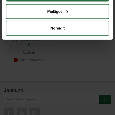
Pielāgot
Noraidīt
Atspere MAKITA 233117-
6
0,56 €
Pasūtāma prece
Jaunumi