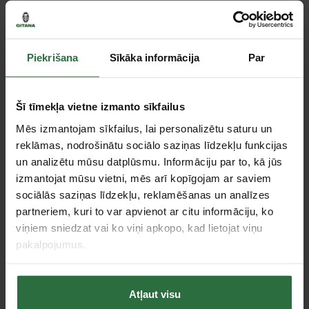
Paziņot, kad prece ir pieejama
Piekrišana
Sīkāka informācija
Par
Salīdzināt
Ieteikt cenu
Šī tīmekļa vietne izmanto sīkfailus
Mēs izmantojam sīkfailus, lai personalizētu saturu un
reklāmas, nodrošinātu sociālo saziņas līdzekļu funkcijas
Tie, kas apskatīja šo preci, tāpat interesējās par...
un analizētu mūsu datplūsmu. Informāciju par to, kā jūs
izmantojat mūsu vietni, mēs arī kopīgojam ar saviem
sociālās saziņas līdzekļu, reklamēšanas un analīzes
Failed to load product list.
partneriem, kuri to var apvienot ar citu informāciju, ko
viņiem sniedzat vai ko viņi apkopo, kad lietojat viņu
pakalpojumus.
Apskatītie produkti
Atļaut visu