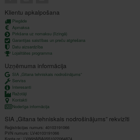
Klientu apkalpošana
Piegāde
Apmaksa
Pirkšana uz nomaksu (līzingā)
Garantijas saistības un preču atgriešana
Datu aizsardzība
Lojalitātes programma
Uzņēmuma informācija
SIA „Gitana tehniskais nodrošinājums”
Serviss
Interesanti
Ražotāji
Kontakti
Noderīga informācija
SIA „Gitana tehniskais nodrošinājums” rekvizīti
Reģistrācijas numurs: 40103191066
PVN numurs: LV40103191066
Konta nr.: LV66HABA0551022064874