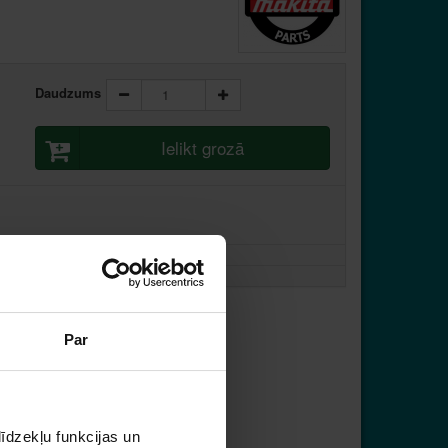
Daudzums
Ielikt grozā
Par
īdzekļu funkcijas un