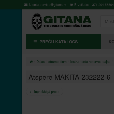
klientu.serviss@gitana.lv
E-veikals: +371 204 55504
PREČU KATALOGS
KO
Daļas instrumentiem
Instrumentu rezerves daļas
Atspere MAKITA 232222-6
←
Iepriekšējā prece