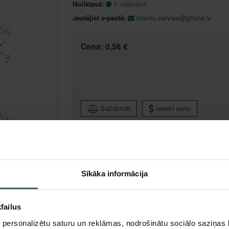
Noliktavā:
Ir noliktavā
Jautājiet e-pastā:
klientu.serviss@gitana.lv
Cena:
0,56 €
Salīdzināt
Ieteikt cenu
Centrālā noliktava, (uzzināt vairāk šeit, )
Sīkāka informācija
failus
 personalizētu saturu un reklāmas, nodrošinātu sociālo saziņas l