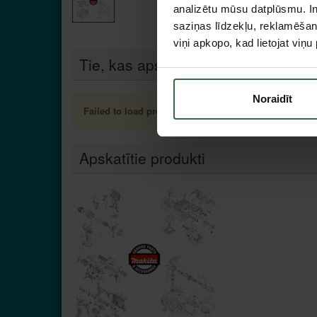
analizētu mūsu datplūsmu. In
saziņas līdzekļu, reklamēšana
viņi apkopo, kad lietojat viņ
Tie, kas apskatīja šo preci, tāpat in
Noraidīt
Failed to load product list.
Apskatītie produkti