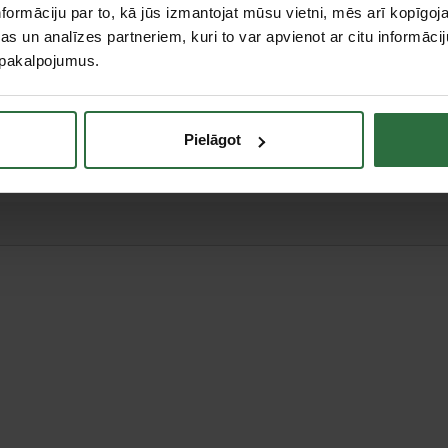
formāciju par to, kā jūs izmantojat mūsu vietni, mēs arī kopīgo
s un analīzes partneriem, kuri to var apvienot ar citu informācij
u pakalpojumus.
teresējās par...
Pielāgot