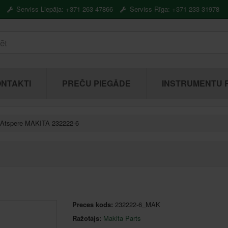
Serviss Liepāja: +371 263 47866
Serviss Rīga: +371 233 31978
NTAKTI
PREČU PIEGĀDE
INSTRUMENTU 
Atspere MAKITA 232222-6
Preces kods:
232222-6_MAK
Ražotājs:
Makita Parts