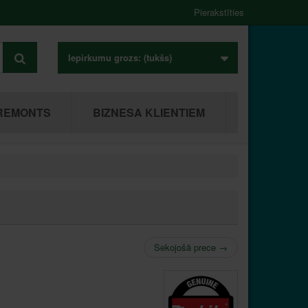
Pierakstīties
Iepirkumu grozs:
(tukšs)
REMONTS
BIZNESA KLIENTIEM
Sekojošā prece
→