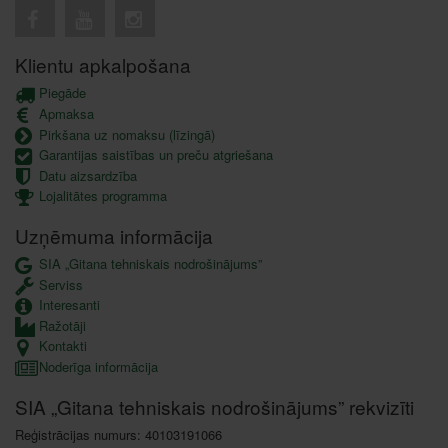
Klientu apkalpošana
Piegāde
Apmaksa
Pirkšana uz nomaksu (līzingā)
Garantijas saistības un preču atgriešana
Datu aizsardzība
Lojalitātes programma
Uzņēmuma informācija
SIA „Gitana tehniskais nodrošinājums”
Serviss
Interesanti
Ražotāji
Kontakti
Noderīga informācija
SIA „Gitana tehniskais nodrošinājums” rekvizīti
Reģistrācijas numurs: 40103191066