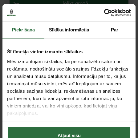
Ielikt grozā
Salīdzināt
Ieteikt cenu
Piekrišana
Sīkāka informācija
Par
Rīga, Ganību dambis 7A k-3, Rīga
Šī tīmekļa vietne izmanto sīkfailus
Liepāja, Zemnieku iela 60, Liepāja
Mēs izmantojam sīkfailus, lai personalizētu saturu un
reklāmas, nodrošinātu sociālo saziņas līdzekļu funkcijas
un analizētu mūsu datplūsmu. Informāciju par to, kā jūs
Tie, kas apskatīja šo preci, tāpat interesējās par...
izmantojat mūsu vietni, mēs arī kopīgojam ar saviem
sociālās saziņas līdzekļu, reklamēšanas un analīzes
partneriem, kuri to var apvienot ar citu informāciju, ko
Failed to load product list.
viņiem sniedzat vai ko viņi apkopo, kad lietojat viņu
pakalpojumus.
Apskatītie produkti
Atļaut visu