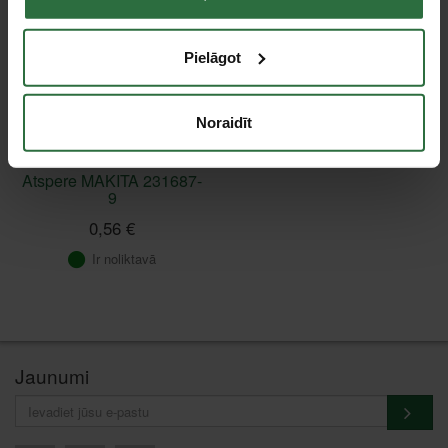
Pielāgot
Noraidīt
Atspere MAKITA 231687-
9
0,56 €
Ir noliktavā
Jaunumi