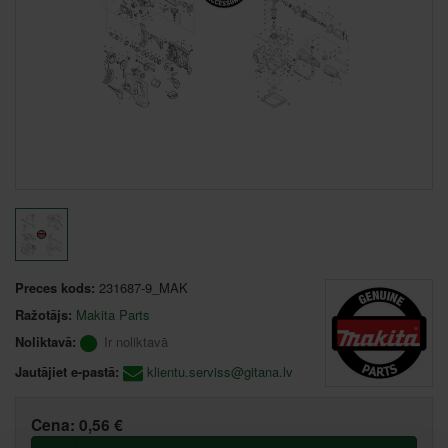
Preces kods:
231687-9_MAK
Ražotājs:
Makita Parts
Noliktavā:
Ir noliktavā
Jautājiet e-pastā:
klientu.serviss@gitana.lv
Cena:
0,56 €