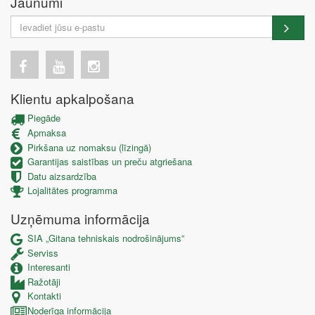
Jaunumi
Klientu apkalpošana
Piegāde
Apmaksa
Pirkšana uz nomaksu (līzingā)
Garantijas saistības un preču atgriešana
Datu aizsardzība
Lojalitātes programma
Uzņēmuma informācija
SIA „Gitana tehniskais nodrošinājums”
Serviss
Interesanti
Ražotāji
Kontakti
Noderīga informācija