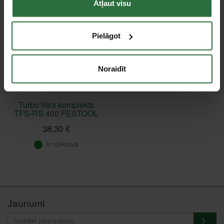
Atļaut visu
Pielāgot
Noraidīt
Turbo filtra komplekts
TFS-RS 400 FESTOOL
38,30 €
Ir noliktavā
Jaunumi