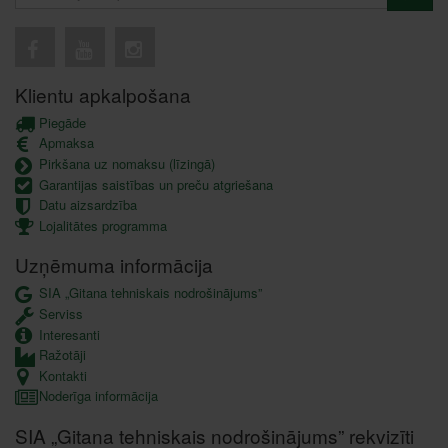
Klientu apkalpošana
Piegāde
Apmaksa
Pirkšana uz nomaksu (līzingā)
Garantijas saistības un preču atgriešana
Datu aizsardzība
Lojalitātes programma
Uzņēmuma informācija
SIA „Gitana tehniskais nodrošinājums”
Serviss
Interesanti
Ražotāji
Kontakti
Noderīga informācija
SIA „Gitana tehniskais nodrošinājums” rekvizīti