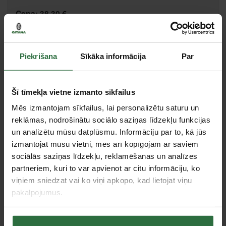
Cena:
38,30 €
Ielikt grozā
Piekrišana
Sīkāka informācija
Par
Salīdzināt
Ieteikt cenu
Šī tīmekļa vietne izmanto sīkfailus
Citas noliktavas, (uzzināt vairāk šeit, )
Mēs izmantojam sīkfailus, lai personalizētu saturu un
reklāmas, nodrošinātu sociālo saziņas līdzekļu funkcijas
un analizētu mūsu datplūsmu. Informāciju par to, kā jūs
Tie, kas apskatīja šo preci, tāpat interesējās par...
izmantojat mūsu vietni, mēs arī kopīgojam ar saviem
sociālās saziņas līdzekļu, reklamēšanas un analīzes
partneriem, kuri to var apvienot ar citu informāciju, ko
Failed to load product list.
viņiem sniedzat vai ko viņi apkopo, kad lietojat viņu
pakalpojumus.
Apskatītie produkti