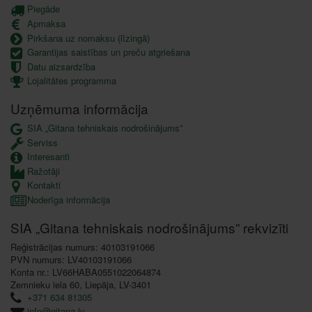
Piegāde
Apmaksa
Pirkšana uz nomaksu (līzingā)
Garantijas saistības un preču atgriešana
Datu aizsardzība
Lojalitātes programma
Uzņēmuma informācija
SIA „Gitana tehniskais nodrošinājums”
Serviss
Interesanti
Ražotāji
Kontakti
Noderīga informācija
SIA „Gitana tehniskais nodrošinājums” rekvizīti
Reģistrācijas numurs: 40103191066
PVN numurs: LV40103191066
Konta nr.: LV66HABA0551022064874
Zemnieku iela 60, Liepāja, LV-3401
+371 634 81305
info@gitana.lv