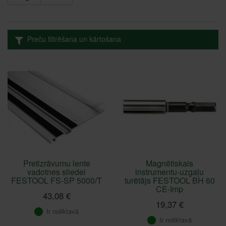
celtniecības instrumenti: celtniecības skrūvgrieži-urbji, maisītāji,
renovēšanas-frēzēšanas instrumenti, galdnieka instrumenti,
celtniecības putekļu sūcēji.
Preču filtrēšana un kārtošana
Pretizrāvumu lente
Magnētiskais
vadotnes sliedei
instrumentu-uzgaļu
FESTOOL FS-SP 5000/T
turētājs FESTOOL BH 60
CE-Imp
43,08 €
19,37 €
Ir noliktavā
Ir noliktavā