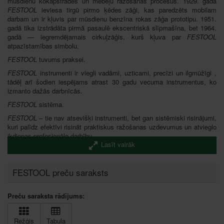
mūsdienu kokapstrādes un mēbeļu ražošanas procesus. 1929. gadā
FESTOOL
ieviesa tirgū pirmo ķēdes zāģi, kas paredzēts mobilam
darbam un ir kļuvis par mūsdienu benzīna rokas zāģa prototipu. 1951.
gadā tika izstrādāta pirmā pasaulē ekscentriskā slīpmašīna, bet 1964.
gadā — iegremdējamais cirkuļzāģis, kurš kļuva par
FESTOOL
atpazīstamības simbolu.
FESTOOL
tuvums praksei.
FESTOOL
instrumenti ir viegli vadāmi, uzticami, precīzi un ilgmūžīgi ,
tādēļ arī šodien iespējams atrast 30 gadu vecuma instrumentus, ko
izmanto dažās darbnīcās.
FESTOOL
sistēma.
FESTOOL
– tie nav atsevišķi instrumenti, bet gan sistēmiski risinājumi,
kuri palīdz efektīvi risināt praktiskus ražošanas uzdevumus un atvieglo
ikdienas profesionālo darbību.
Lasīt vairāk
Šobrīd
FESTOOL
instrumenti tiek piedāvāti vairākās kokapstrādes
instrumentu kategorijās: urbšanas un koka skrūvju skrūvēšana
(skrūvgrieži-urbjmašīnas), zāģēšana (figūrzāģi, rokas zāģi un
FESTOOL preču saraksts
montāžas zāģi), slīpmašīnas un pulēšanas mašīnas, frēzēšanas
instrumenti. Īpašu uzmanību FESTOOL piešķir darba vietas
organizēšanai (galdiem, instrumentu centriem, lineāla stiprināšanai),
Preču saraksta rādījums:
putekļu nosūkšanas iekārtām, glabāšanas un transportēšanas iekārtām
un citiem piederumiem.
Režģis
Tabula
No 2013. gada rudens
FESTOOL
instrumentu sortimentu papildināja