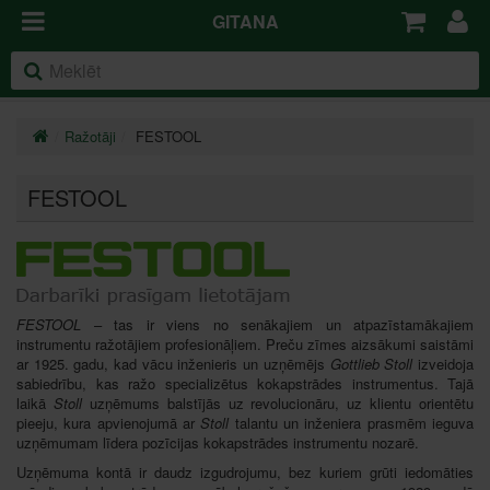
GITANA
Ražotāji
FESTOOL
FESTOOL
FESTOOL
– tas ir viens no senākajiem un atpazīstamākajiem
instrumentu ražotājiem profesionāļiem. Preču zīmes aizsākumi saistāmi
ar 1925. gadu, kad vācu inženieris un uzņēmējs
Gottlieb Stoll
izveidoja
sabiedrību, kas ražo specializētus kokapstrādes instrumentus. Tajā
laikā
Stoll
uzņēmums balstījās uz revolucionāru, uz klientu orientētu
pieeju, kura apvienojumā ar
Stoll
talantu un inženiera prasmēm ieguva
uzņēmumam līdera pozīcijas kokapstrādes instrumentu nozarē.
Uzņēmuma kontā ir daudz izgudrojumu, bez kuriem grūti iedomāties