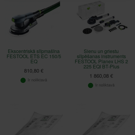
Ekscentriskā slīpmašīna
Sienu un griestu
FESTOOL ETS EC 150/5
slīpēšanas instruments
EQ
FESTOOL Planex LHS 2
225 EQI BT-Plus
810,80 €
1 860,08 €
Ir noliktavā
Ir noliktavā