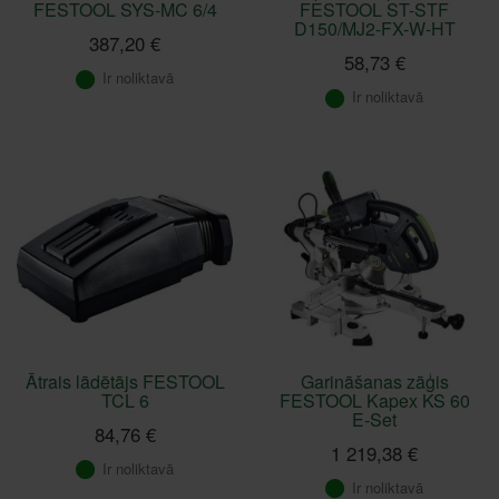
FESTOOL SYS-MC 6/4
FESTOOL ST-STF
D150/MJ2-FX-W-HT
387,20 €
58,73 €
Ir noliktavā
Ir noliktavā
Ātrais lādētājs FESTOOL
Garināšanas zāģis
TCL 6
FESTOOL Kapex KS 60
E-Set
84,76 €
1 219,38 €
Ir noliktavā
Ir noliktavā