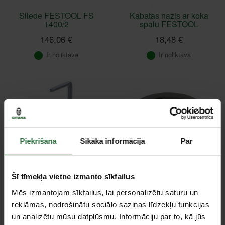
Sliede FESTOOL FS
Kabatas nazis ar koka
1400/2
spalu FESTOOL
146,06 €
18,48 €
Ir noliktavā
Ir noliktavā
Piekrišana
Sīkāka informācija
Par
Šī tīmekļa vietne izmanto sīkfailus
Ātras fiksācijas spīles
FastFix slīpēšanas
FESTOOL FS-HZ 160
pamatne FESTOOL ST-
Mēs izmantojam sīkfailus, lai personalizētu saturu un
STF D125/8 FX-W-HT
reklāmas, nodrošinātu sociālo saziņas līdzekļu funkcijas
83,18 €
45,81 €
un analizētu mūsu datplūsmu. Informāciju par to, kā jūs
Ir noliktavā