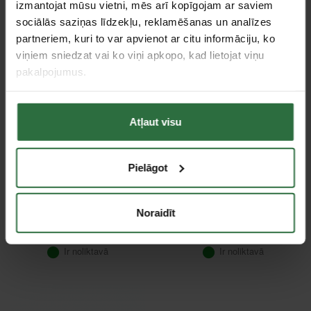
izmantojat mūsu vietni, mēs arī kopīgojam ar saviem
Ir noliktavā
sociālās saziņas līdzekļu, reklamēšanas un analīzes
partneriem, kuri to var apvienot ar citu informāciju, ko
viņiem sniedzat vai ko viņi apkopo, kad lietojat viņu
pakalpojumus.
Atļaut visu
Pielāgot
Smalkzobu zāģripa
Ekscentriskā slīpmašīna
160x2,2x20 W48
ar pārnesumu FESTOOL
FESTOOL
RO 150 FEQ
Noraidīt
75,03 €
871,41 €
Ir noliktavā
Ir noliktavā