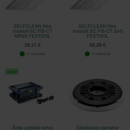
SELFCLEAN filtra
SELFCLEAN filtra
maisiņš SC FIS-CT
maisiņš SC FIS-CT 26/5
MINI/5 FESTOOL
FESTOOL
29,21 €
65,28 €
Ir noliktavā
Ir noliktavā
Jauna
Ātrās uzlādes ierīce
Slīpēšanas pamatne