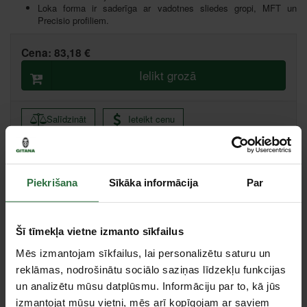
Loka forma ir saderīga ar vadotnes sliedes gropi, MFT un
Precisio profiliem.
Cena:
83,18 €
Ielikt grozā
Salīdzināt
Ieteikt cenu
Ikmēneša maksājums no 1.78 €
Piekrišana
Sīkāka informācija
Par
Minimālā pirmā iemaksa 0.00 €
Citas noliktavas, (uzzināt vairāk šeit, )
Šī tīmekļa vietne izmanto sīkfailus
Mēs izmantojam sīkfailus, lai personalizētu saturu un
Apraksts
reklāmas, nodrošinātu sociālo saziņas līdzekļu funkcijas
un analizētu mūsu datplūsmu. Informāciju par to, kā jūs
izmantojat mūsu vietni, mēs arī kopīgojam ar saviem