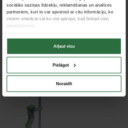
Specifikācija
sociālās saziņas līdzekļu, reklamēšanas un analīzes
partneriem, kuri to var apvienot ar citu informāciju, ko
Tips
Spīles metālam / Lineāla spīles
viņiem sniedzat vai ko viņi apkopo, kad lietojat viņu
pakalpojumus.
Piespiešanas platums
160 mm
Tie, kas apskatīja šo preci, tāpat interesējās par...
Atļaut visu
Failed to load product list.
Pielāgot
Apskatītie produkti
Noraidīt