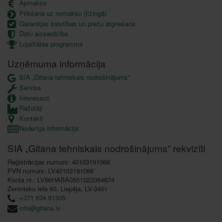
Apmaksa
Pirkšana uz nomaksu (līzingā)
Garantijas saistības un preču atgriešana
Datu aizsardzība
Lojalitātes programma
Uzņēmuma informācija
SIA „Gitana tehniskais nodrošinājums”
Serviss
Interesanti
Ražotāji
Kontakti
Noderīga informācija
SIA „Gitana tehniskais nodrošinājums” rekvizīti
Reģistrācijas numurs: 40103191066
PVN numurs: LV40103191066
Konta nr.: LV66HABA0551022064874
Zemnieku iela 60, Liepāja, LV-3401
+371 634 81305
info@gitana.lv