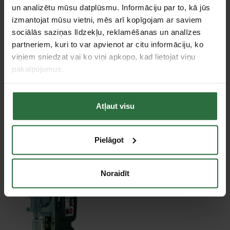
un analizētu mūsu datplūsmu. Informāciju par to, kā jūs
izmantojat mūsu vietni, mēs arī kopīgojam ar saviem
sociālās saziņas līdzekļu, reklamēšanas un analīzes
partneriem, kuri to var apvienot ar citu informāciju, ko
viņiem sniedzat vai ko viņi apkopo, kad lietojat viņu
Magnētisks urbšanas
Magnētiskais urbšanas
pakalpojumus.
darba galds BDS MAB
darba galds BDS MAB
455
485
1 717,51 €
1 832,09 €
Atļaut visu
Ir noliktavā
Ir noliktavā
Pielāgot
Noraidīt