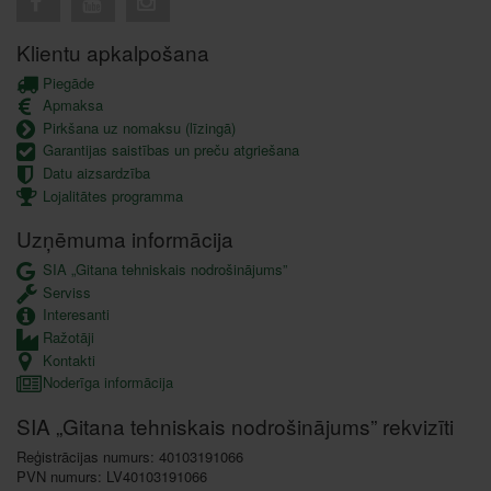
Klientu apkalpošana
Piegāde
Apmaksa
Pirkšana uz nomaksu (līzingā)
Garantijas saistības un preču atgriešana
Datu aizsardzība
Lojalitātes programma
Uzņēmuma informācija
SIA „Gitana tehniskais nodrošinājums”
Serviss
Interesanti
Ražotāji
Kontakti
Noderīga informācija
SIA „Gitana tehniskais nodrošinājums” rekvizīti
Reģistrācijas numurs: 40103191066
PVN numurs: LV40103191066