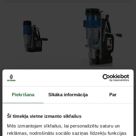
Magnētiskais urbšanas
Magnētiskais urbšanas
darba galds BDS MAB
darba galds BDS MAB
100
825
1 459,82 €
2 748,71 €
Piekrišana
Sīkāka informācija
Par
Ir noliktavā
Ir noliktavā
Šī tīmekļa vietne izmanto sīkfailus
Mēs izmantojam sīkfailus, lai personalizētu saturu un
reklāmas, nodrošinātu sociālo saziņas līdzekļu funkcijas