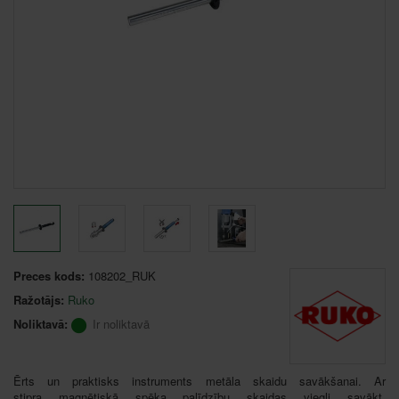
Preces kods:
108202_RUK
Ražotājs:
Ruko
Noliktavā:
Ir noliktavā
Ērts un praktisks instruments metāla skaidu savākšanai. Ar
stipra magnētiskā spēka palīdzību skaidas viegli savākt,