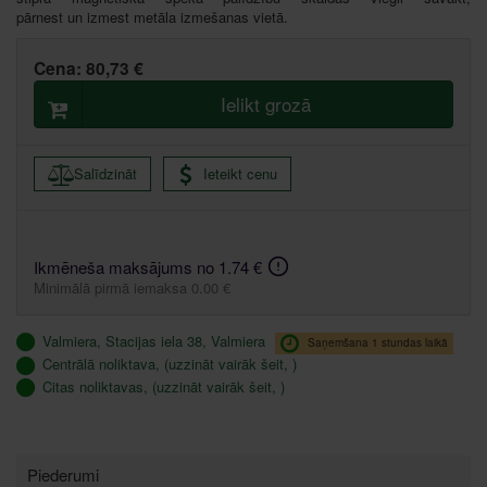
pārnest un izmest metāla izmešanas vietā.
Cena:
80,73 €
Ielikt grozā
Salīdzināt
Ieteikt cenu
Ikmēneša maksājums no 1.74 €
Minimālā pirmā iemaksa 0.00 €
Valmiera, Stacijas iela 38, Valmiera
Saņemšana 1 stundas laikā
Centrālā noliktava, (uzzināt vairāk šeit, )
Citas noliktavas, (uzzināt vairāk šeit, )
Piederumi