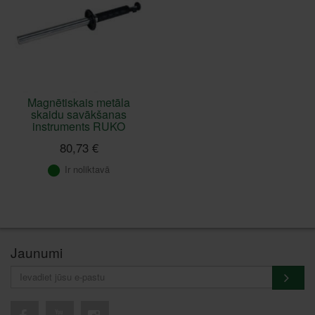
Magnētiskais metāla
skaidu savākšanas
instruments RUKO
80,73 €
Ir noliktavā
Jaunumi