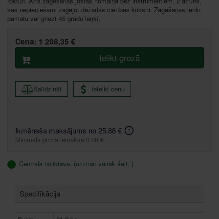
rokturi. Ātra zāģēšanas jostas nomaiņa bez instrumentiem. 2 ātrumi,
kas nepieciešami zāģējot dažādas cietības koksni. Zāģēšanas leņķī
pamatu var griezt 45 grādu leņķī.
Cena:
1 208,35 €
Ielikt grozā
Salīdzināt
Ieteikt cenu
Ikmēneša maksājums no 25.88 €
Minimālā pirmā iemaksa 0.00 €
Centrālā noliktava, (uzzināt vairāk šeit, )
Specifikācija