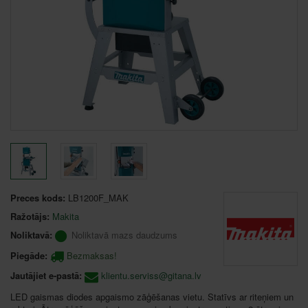
Preces kods:
LB1200F_MAK
Ražotājs:
Makita
Noliktavā:
Noliktavā mazs daudzums
Piegāde:
Bezmaksas!
Jautājiet e-pastā:
klientu.serviss@gitana.lv
LED gaismas diodes apgaismo zāģēšanas vietu. Statīvs ar riteņiem un