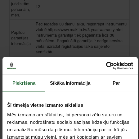
juridiskām
12
personām,
mēn.
Pēc iegādes 30 dienu laikā, reģistrējot instrumentu
vietnē https://www.makita.lv/3-year-warranty.html
Papildu
instrumenta garantija tiek pagarināta līdz 36
garantijas
mēnešiem. Pagarinātā garantija ir derīga servisa
informācija
vietā, uzrādot reģistrācijas laikā saņemto
sertifikātu.
Piederumi
Piekrišana
Sīkāka informācija
Par
Šī tīmekļa vietne izmanto sīkfailus
Mēs izmantojam sīkfailus, lai personalizētu saturu un
reklāmas, nodrošinātu sociālo saziņas līdzekļu funkcijas
un analizētu mūsu datplūsmu. Informāciju par to, kā jūs
izmantojat mūsu vietni, mēs arī kopīgojam ar saviem