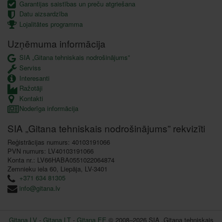
Garantijas saistības un preču atgriešana
Datu aizsardzība
Lojalitātes programma
Uzņēmuma informācija
SIA „Gitana tehniskais nodrošinājums”
Serviss
Interesanti
Ražotāji
Kontakti
Noderīga informācija
SIA „Gitana tehniskais nodrošinājums” rekvizīti
Reģistrācijas numurs: 40103191066
PVN numurs: LV40103191066
Konta nr.: LV66HABA0551022064874
Zemnieku iela 60, Liepāja, LV-3401
+371 634 81305
info@gitana.lv
Gitana LV
-
Gitana LT
-
Gitana EE
© 2008–2026 SIA „Gitana tehniskais