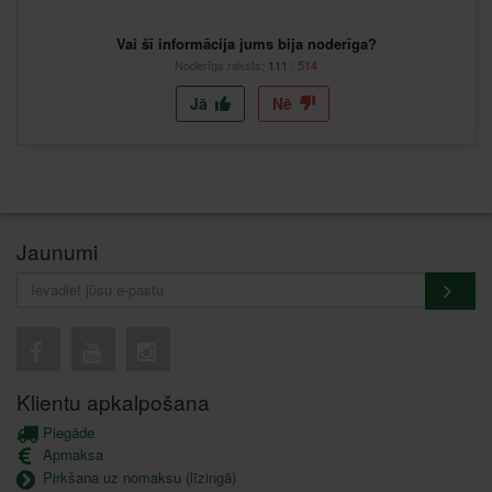
Vai šī informācija jums bija noderīga?
Noderīgs raksts:
111
/
514
Jā
Nē
Jaunumi
Klientu apkalpošana
Piegāde
Apmaksa
Pirkšana uz nomaksu (līzingā)