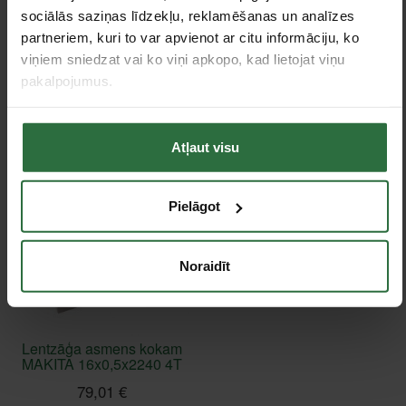
Lentzāģa asmens
Lentzāģa asmens kokam
sociālās saziņas līdzekļu, reklamēšanas un analīzes
mīkstam metālam
MAKITA 13x0,5x2240 4T
partneriem, kuri to var apvienot ar citu informāciju, ko
MAKITA 16x0,5x2240
79,01 €
14T
viņiem sniedzat vai ko viņi apkopo, kad lietojat viņu
pakalpojumus.
Ir noliktavā
91,37 €
Ir noliktavā
Atļaut visu
Pielāgot
Noraidīt
Lentzāģa asmens kokam
MAKITA 16x0,5x2240 4T
79,01 €