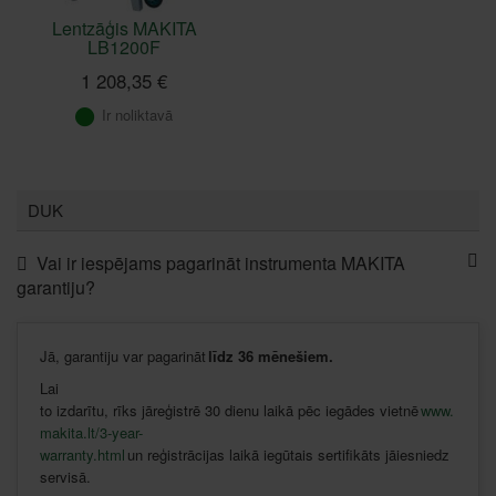
Lentzāģis MAKITA
LB1200F
1 208,35 €
Ir noliktavā
DUK
Vai ir iespējams pagarināt instrumenta MAKITA
garantiju?
Jā
,
garantiju
var
pagarināt
līdz
36
mēnešiem
.
Lai
to
izdarītu
,
rīks
jāreģistrē
30
dienu
laikā
pēc
iegādes
vietnē
www.
makita.lt/3-year-
warranty.html
un
reģistrācijas
laikā
iegūtais
sertifikāts
jāiesniedz
servisā
.