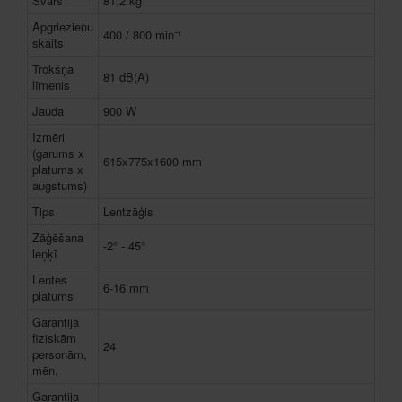
Svars
81,2 kg
Apgriezienu
400 / 800 min⁻¹
skaits
Trokšņa
81 dB(A)
līmenis
Jauda
900 W
Izmēri
(garums x
615x775x1600 mm
platums x
augstums)
Tips
Lentzāģis
Zāģēšana
-2° - 45°
leņķī
Lentes
6-16 mm
platums
Garantija
fiziskām
24
personām,
mēn.
Garantija