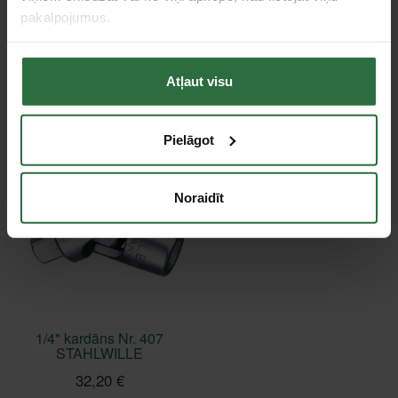
Tie, kas apskatīja šo preci, tāpat interesējās par...
pakalpojumus.
Failed to load product list.
Atļaut visu
Apskatītie produkti
Pielāgot
Noraidīt
1/4" kardāns Nr. 407
STAHLWILLE
32,20 €