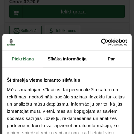
Cena:
32,20 €
Ielikt grozā
Salīdzināt
Ieteikt cenu
Centrālā noliktava, (uzzināt vairāk šeit, )
Piekrišana
Sīkāka informācija
Par
Citas noliktavas, (uzzināt vairāk šeit, )
Specifikācija
Šī tīmekļa vietne izmanto sīkfailus
Mēs izmantojam sīkfailus, lai personalizētu saturu un
Stiprinājuma kvadrāts
1/4"
reklāmas, nodrošinātu sociālo saziņas līdzekļu funkcijas
Tips
Šarnīri
un analizētu mūsu datplūsmu. Informāciju par to, kā jūs
izmantojat mūsu vietni, mēs arī kopīgojam ar saviem
Trieciena
Nē
sociālās saziņas līdzekļu, reklamēšanas un analīzes
Pagarināta muciņa
Nē
partneriem, kuri to var apvienot ar citu informāciju, ko
viņiem sniedzat vai ko viņi apkopo, kad lietojat viņu