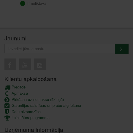
Ir noliktavā
Jaunumi
Klientu apkalpošana
Piegāde
Apmaksa
Pirkšana uz nomaksu (līzingā)
Garantijas saistības un preču atgriešana
Datu aizsardzība
Lojalitātes programma
Uzņēmuma informācija