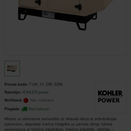
Preces kods:
T12K_IV_DW_SDM
Ražotājs:
KOHLER power
Noliktavā:
Nav noliktavā
Piegāde:
Bezmaksas!
Motors un alternators samontēts uz tērauda rāmja ar antivibrācijas
spilveniem, degvielas tvertne integrēta uz pamata rāmja, lokans
savienojums ar trokšņa slāpētājam, trokšņa slāpētājs, pārklājs –