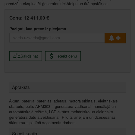
paredzēts ekspluatēt ģeneratoru iekštelpu un ārā apstākļos.
Cena:
12 411,00 €
Paziņot, kad prece ir pieejama
Salīdzināt
Ieteikt cenu
Apraksts
Akum. baterija, baterijas lādētājs, motora sildītājs, elektriskais
starteris, pults APM303 – ģeneratora vadīšanai manuālajā un
automātiskajā režīmā, LCD ekrāns mehānisko un elektrisko
ģeneratora datu atveidošanai. Pildīts ar eļļām un dzesēšanas
šķidrumu – pilnībā sagatavots darbam.
Specifikācija