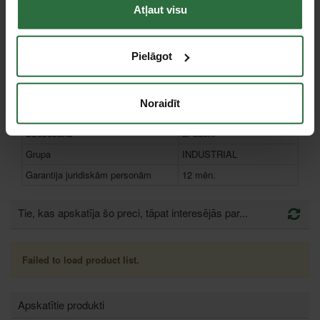
Strāvas frekvence
50 Hz
Atļaut visu
Tvertnes tilpums
93 l
Aizsardzības klase
IP 23
Pielāgot
Starteris
12 V
Cilindru skaits
3
Noraidīt
Dzinēja cilindrs
1310 cm³
Dzesēšana
ar ūdeni
Grupa
INDUSTRIAL
Garantija juridiskām personām
12 mēn.
Tie, kas apskatīja šo preci, tāpat interesējās par...
Failed to load product list.
Apskatītie produkti