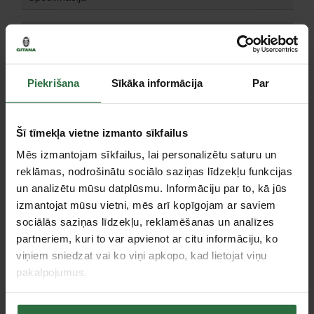
Svars
615 kg
Apgriezienu skaits
1500 apgr./min
Trokšņa līmenis
58 dB(A)
Piekrišana
Sīkāka informācija
Par
Akumulatora spriegums
12 V
Garantija fiziskām personām
24 mēn.
Šī tīmekļa vietne izmanto sīkfailus
Jauda
9200
Izmēri (garums x platums x
Mēs izmantojam sīkfailus, lai personalizētu saturu un
1797x775x1391 mm
augstums)
reklāmas, nodrošinātu sociālo saziņas līdzekļu funkcijas
Spriegums/frekvence
230 / 400 V 50 Hz
un analizētu mūsu datplūsmu. Informāciju par to, kā jūs
izmantojat mūsu vietni, mēs arī kopīgojam ar saviem
Degvielas patēriņš
2,5 l/h pie 75% noslodzes
sociālās saziņas līdzekļu, reklamēšanas un analīzes
Degvielas veids
Dīzelis
partneriem, kuri to var apvienot ar citu informāciju, ko
Motora jauda
15,4 Ag
viņiem sniedzat vai ko viņi apkopo, kad lietojat viņu
Motora tips
Mitsubishi S3L2-SD
pakalpojumus.
Trīsfāžu elektrības
Tips
ģeneratori