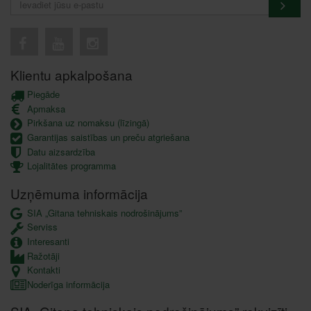
Klientu apkalpošana
Piegāde
Apmaksa
Pirkšana uz nomaksu (līzingā)
Garantijas saistības un preču atgriešana
Datu aizsardzība
Lojalitātes programma
Uzņēmuma informācija
SIA „Gitana tehniskais nodrošinājums”
Serviss
Interesanti
Ražotāji
Kontakti
Noderīga informācija