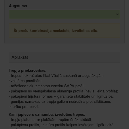
Augstums
Šī preču kombinācija neeksistē, izvēlieties citu.
Apraksts
Trepju priekšrocības:
- trepes tiek ražotas tikai Vācijā saskaņā ar augstākajām
kvalitātes prasībām;
- ražošanā tiek izmantoti zviedru SAPA profili;
- pakāpieni no viengabalaina alumīnija profila (nevis liekta profila);
- pakāpieni trijstūra formas – garantēta stabilitāte un ilgmūžība;
- gumijas uzmavas uz trepju galiem nodrošina pret slīdēšanu,
izturību pret berzi.
Kam jāpievērš uzmanība, izvēloties trepes:
- trepju platums, ar platākām trepēm ērtāk strādāt;
- pakāpienu profils, trijstūra profils kalpos ievērojami ilgāk nekā