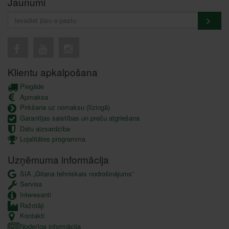
Jaunumi
Klientu apkalpošana
Piegāde
Apmaksa
Pirkšana uz nomaksu (līzingā)
Garantijas saistības un preču atgriešana
Datu aizsardzība
Lojalitātes programma
Uzņēmuma informācija
SIA „Gitana tehniskais nodrošinājums”
Serviss
Interesanti
Ražotāji
Kontakti
Noderīga informācija