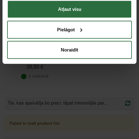
Atļaut visu
Pielāgot
Stiprināšanas josta ar
Noraidīt
sprādzi YALE ZGR-35-
1000
26,50 €
Ir noliktavā
Tie, kas apskatīja šo preci, tāpat interesējās par...
Failed to load product list.