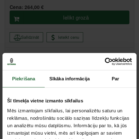
Cena:
264,00 €
Ielikt grozā
Salīdzināt
Ieteikt cenu
Ikmēneša maksājums no 5.66 €
Minimālā pirmā iemaksa 0.00 €
Piekrišana
Sīkāka informācija
Par
Valmiera, Stacijas iela 38, Valmiera
Saņemšana 1 stundas laikā
Centrālā noliktava, (uzzināt vairāk šeit, )
Citas noliktavas, (uzzināt vairāk šeit, )
Šī tīmekļa vietne izmanto sīkfailus
Mēs izmantojam sīkfailus, lai personalizētu saturu un
Specifikācija
reklāmas, nodrošinātu sociālo saziņas līdzekļu funkcijas
un analizētu mūsu datplūsmu. Informāciju par to, kā jūs
Svars
2,6 kg
izmantojat mūsu vietni, mēs arī kopīgojam ar saviem