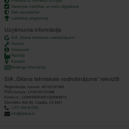
Pirkšana uz nomaksu (līzingā)
Garantijas saistības un preču atgriešana
Datu aizsardzība
Lojalitātes programma
Uzņēmuma informācija
SIA „Gitana tehniskais nodrošinājums”
Serviss
Interesanti
Ražotāji
Kontakti
Noderīga informācija
SIA „Gitana tehniskais nodrošinājums” rekvizīti
Reģistrācijas numurs: 40103191066
PVN numurs: LV40103191066
Konta nr.: LV66HABA0551022064874
Zemnieku iela 60, Liepāja, LV-3401
+371 634 81305
info@gitana.lv