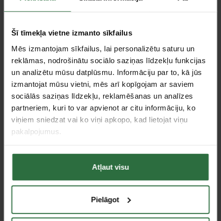
Šī tīmekļa vietne izmanto sīkfailus
Mēs izmantojam sīkfailus, lai personalizētu saturu un
reklāmas, nodrošinātu sociālo saziņas līdzekļu funkcijas
un analizētu mūsu datplūsmu. Informāciju par to, kā jūs
Neatlecošs neilona
Neatlecošs
izmantojat mūsu vietni, mēs arī kopīgojam ar saviem
āmurs KUKKO Selecthor
gumijas/plastmasas
Ø60mm
āmurs KUKKO Selecthor
sociālās saziņas līdzekļu, reklamēšanas un analīzes
Ø40mm
partneriem, kuri to var apvienot ar citu informāciju, ko
84,00 €
50,85 €
viņiem sniedzat vai ko viņi apkopo, kad lietojat viņu
Ir noliktavā
pakalpojumus.
Ir noliktavā
Atļaut visu
Pielāgot