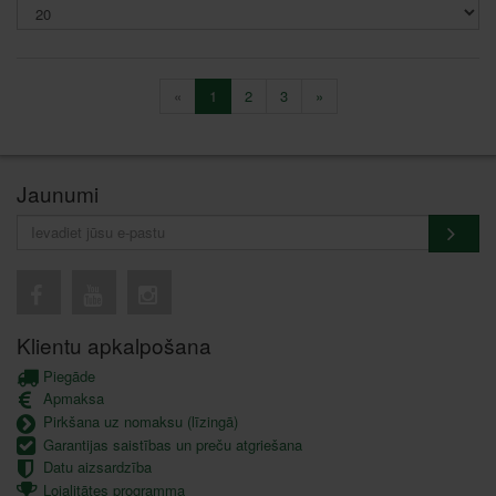
«
1
2
3
»
Jaunumi
Klientu apkalpošana
Piegāde
Apmaksa
Pirkšana uz nomaksu (līzingā)
Garantijas saistības un preču atgriešana
Datu aizsardzība
Lojalitātes programma