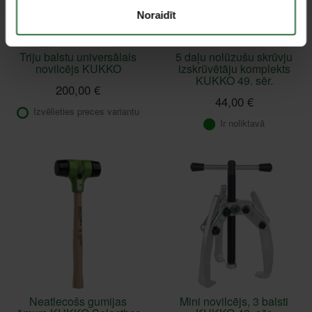
Noraidīt
Triju balstu universālais
5 daļu nolūzušu skrūvju
novilcējs KUKKO
izskrūvētāju komplekts
KUKKO 49. sēr.
200,00 €
44,00 €
Izvēlieties preces variantu
Ir noliktavā
Neatlecošs gumijas
Mini novilcējs, 3 balsti