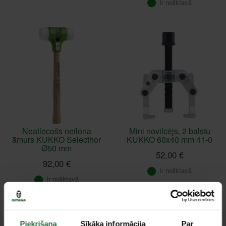
Ir noliktavā
Neatlecošs neilona
Mini novilcējs, 2 balstu
āmurs KUKKO Selecthor
KUKKO 60x40 mm 41-0
Ø50 mm
52,00 €
92,00 €
Ir noliktavā
Ir noliktavā
Piekrišana
Sīkāka informācija
Par