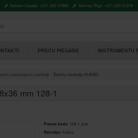
Serviss Liepāja: +371 263 47866
Serviss Rīga: +371 233 31978
NTAKTI
PREČU PIEGĀDE
INSTRUMENTU 
arnīru savienojumu novilcēji
Šarnīru novilcējs KUKKO
38x36 mm 128-1
Preces kods:
128-1_kuk
Ražotājs:
Kukko