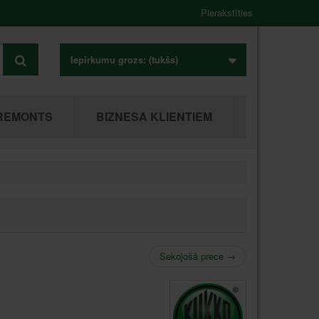
Pierakstīties
Iepirkumu grozs:
(tukšs)
REMONTS
BIZNESA KLIENTIEM
Sekojošā prece
→