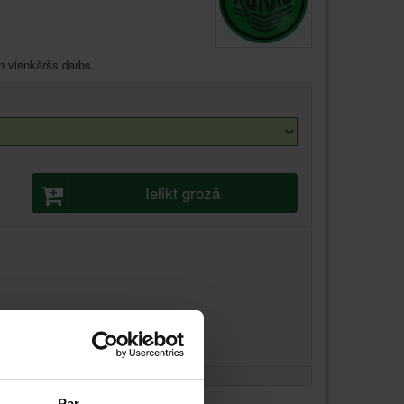
n vienkāršs darbs.
Ielikt grozā
Par