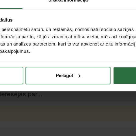
Liepāja, Zemnieku iela 60, Liepāja
Centrālā noliktava, (uzzināt vairāk šeit, )
failus
 personalizētu saturu un reklāmas, nodrošinātu sociālo saziņas l
formāciju par to, kā jūs izmantojat mūsu vietni, mēs arī kopīgo
0,3 kg
s un analīzes partneriem, kuri to var apvienot ar citu informācij
36 mm
u pakalpojumus.
38 mm
17 mm
Pielāgot
18 mm
teresējās par...