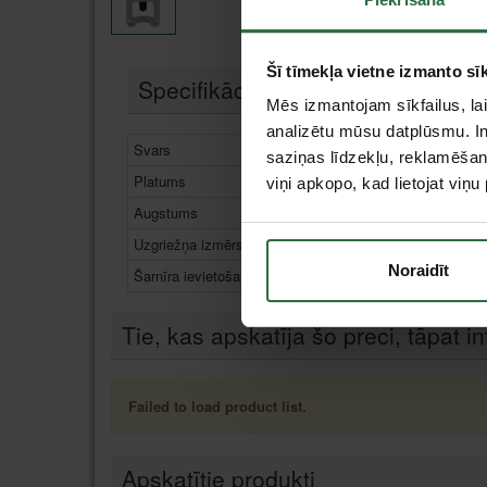
Šī tīmekļa vietne izmanto sīk
Specifikācija
Mēs izmantojam sīkfailus, lai
analizētu mūsu datplūsmu. In
Svars
saziņas līdzekļu, reklamēšana
Platums
viņi apkopo, kad lietojat viņ
Augstums
Uzgriežņa izmērs
Noraidīt
Šarnīra ievietošanas dobuma diametrs
Tie, kas apskatīja šo preci, tāpat in
Failed to load product list.
Apskatītie produkti