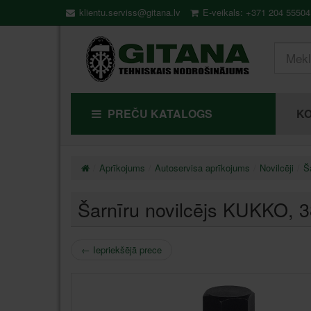
klientu.serviss@gitana.lv
E-veikals: +371 204 55504
PREČU KATALOGS
KO
Aprīkojums
Autoservisa aprīkojums
Novilcēji
Š
Šarnīru novilcējs KUKKO
, 
←
Iepriekšējā prece