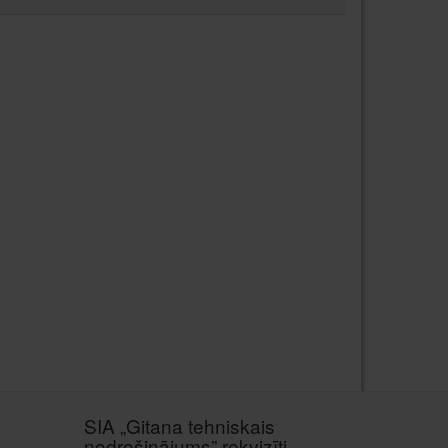
SIA „Gitana tehniskais
nodrošinājums” rekvizīti