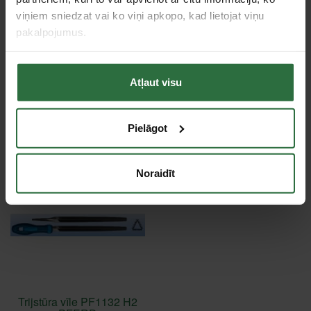
Tips
Metālam
viņiem sniedzat vai ko viņi apkopo, kad lietojat viņu
pakalpojumus.
Tie, kas apskatīja šo preci, tāpat interesējās par...
Atļaut visu
Failed to load product list.
Pielāgot
Apskatītie produkti
Noraidīt
Trijstūra vīle PF1132 H2