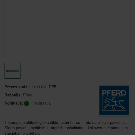
Preces kods:
11211157_PFE
Ražotājs:
Pferd
Noliktavā:
Ir noliktavā
Trikampio profilio kūgiška dildė, aštrinta, su trimis darbiniais paviršiais.
Skirta paviršių apdirbimui, atplaišų pašalinimui, žaliavos nuėmimui nuo
stačiakampių detalių.