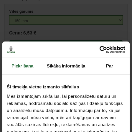
Vīles garums
Cena:
6,53 €
Ielikt grozā
Salīdzināt
Ieteikt cenu
Piekrišana
Sīkāka informācija
Par
Šī tīmekļa vietne izmanto sīkfailus
Valmiera, Stacijas iela 38, Valmiera
Centrālā noliktava, (uzzināt vairāk šeit, )
Mēs izmantojam sīkfailus, lai personalizētu saturu un
Citas noliktavas, (uzzināt vairāk šeit, )
reklāmas, nodrošinātu sociālo saziņas līdzekļu funkcijas
un analizētu mūsu datplūsmu. Informāciju par to, kā jūs
izmantojat mūsu vietni, mēs arī kopīgojam ar saviem
Specifikācija
sociālās saziņas līdzekļu, reklamēšanas un analīzes
partneriem, kuri to var apvienot ar citu informāciju, ko