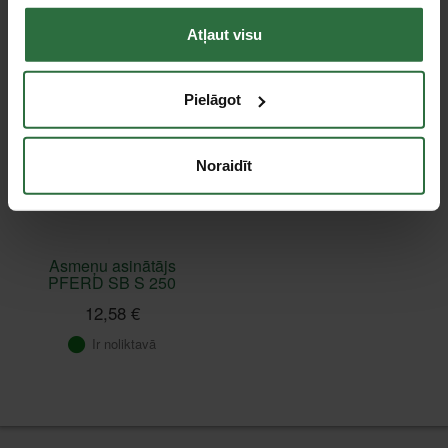
Apskatītie produkti
Atļaut visu
Pielāgot
Noraidīt
Asmeņu asinātājs
PFERD SB S 250
12,58 €
Ir noliktavā