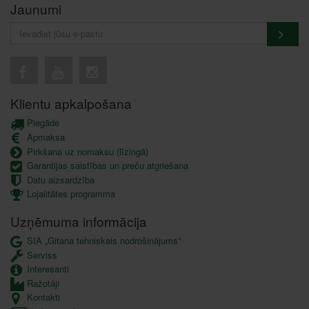
Jaunumi
Klientu apkalpošana
Piegāde
Apmaksa
Pirkšana uz nomaksu (līzingā)
Garantijas saistības un preču atgriešana
Datu aizsardzība
Lojalitātes programma
Uzņēmuma informācija
SIA „Gitana tehniskais nodrošinājums”
Serviss
Interesanti
Ražotāji
Kontakti