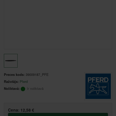
Preces kods:
39009187_PFE
Ražotājs:
Pferd
Noliktavā:
Ir noliktavā
Cena:
12,58 €