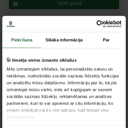
Ielikt grozā
Salīdzināt
Ieteikt cenu
Piekrišana
Sīkāka informācija
Par
Centrālā noliktava, (uzzināt vairāk šeit, )
Citas noliktavas, (uzzināt vairāk šeit, )
Šī tīmekļa vietne izmanto sīkfailus
Specifikācija
Mēs izmantojam sīkfailus, lai personalizētu saturu un
reklāmas, nodrošinātu sociālo saziņas līdzekļu funkcijas
Tips
Metālam
un analizētu mūsu datplūsmu. Informāciju par to, kā jūs
izmantojat mūsu vietni, mēs arī kopīgojam ar saviem
sociālās saziņas līdzekļu, reklamēšanas un analīzes
Tie, kas apskatīja šo preci, tāpat interesējās par...
partneriem, kuri to var apvienot ar citu informāciju, ko
viņiem sniedzat vai ko viņi apkopo, kad lietojat viņu
Failed to load product list.
pakalpojumus.