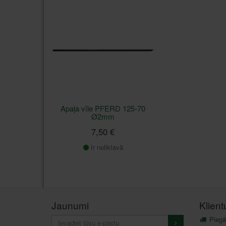
Apaļa vīle PFERD 125-70
Ø2mm
7,50 €
Ir noliktavā
Jaunumi
Klien
Piegā