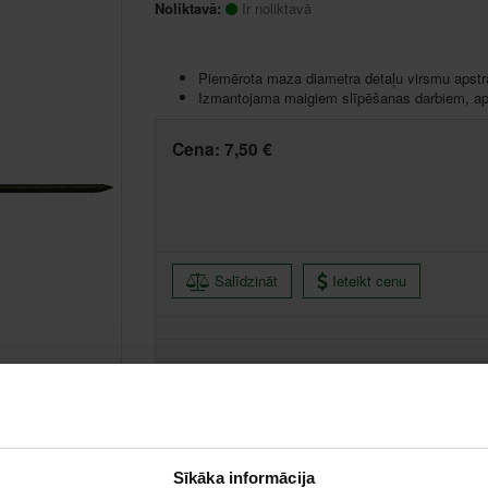
Noliktavā:
Ir noliktavā
Piemērota maza diametra detaļu virsmu apstrā
Izmantojama maigiem slīpēšanas darbiem, a
Cena:
7,50 €
Salīdzināt
Ieteikt cenu
Citas noliktavas, (uzzināt vairāk šeit, )
Sīkāka informācija