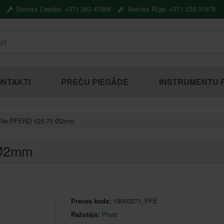
Serviss Liepāja: +371 263 47866
Serviss Rīga: +371 233 31978
NTAKTI
PREČU PIEGĀDE
INSTRUMENTU 
vīle PFERD 125-70 Ø2mm
 Ø2mm
Preces kods:
19000271_PFE
Ražotājs:
Pferd