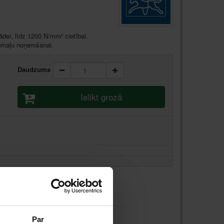
dei, līdz 1200 N/mm² cietībai.
pmaļu noņemšanai.
Daudzums
Ielikt grozā
Par