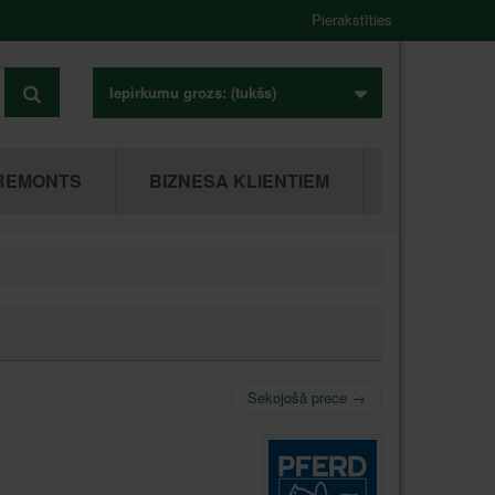
Pierakstīties
Iepirkumu grozs:
(tukšs)
REMONTS
BIZNESA KLIENTIEM
Sekojošā prece
→