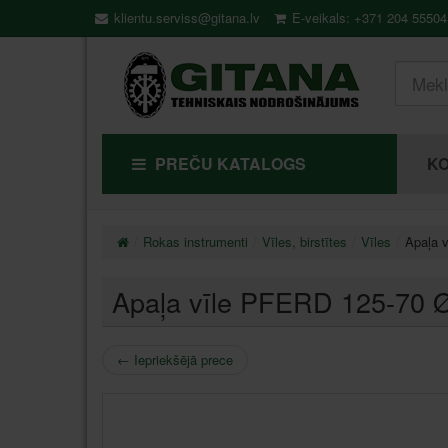
klientu.serviss@gitana.lv
E-veikals: +371 204 55504
PREČU KATALOGS
KO
Rokas instrumenti
Vīles, birstītes
Vīles
Apaļa 
Apaļa vīle PFERD 125-70
←
Iepriekšējā prece