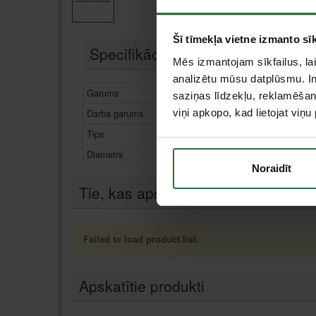
Šī tīmekļa vietne izmanto sīk
Specifikācija
Mēs izmantojam sīkfailus, lai
analizētu mūsu datplūsmu. In
Garums
125 mm
saziņas līdzekļu, reklamēšana
Darba garums
viņi apkopo, kad lietojat viņ
70 mm
Tips
Metālam
Diametrs
2 mm
Noraidīt
Tie, kas apskatīja šo preci, tāpat in
Failed to load product list.
Apskatītie produkti