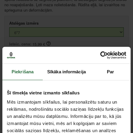
no noapaļošanās. Ļoti maza nolietošanās. Rūdīta eļļā, lai izvairītos no
sprieguma un deformācijām.
Atslēgas izmērs
Ieteic. cena:
15,99 €
Cena:
15,98 €
Ielikt grozā
Piekrišana
Sīkāka informācija
Par
Salīdzināt
Ieteikt cenu
Šī tīmekļa vietne izmanto sīkfailus
Mēs izmantojam sīkfailus, lai personalizētu saturu un
Citas noliktavas, (uzzināt vairāk šeit, )
reklāmas, nodrošinātu sociālo saziņas līdzekļu funkcijas
un analizētu mūsu datplūsmu. Informāciju par to, kā jūs
izmantojat mūsu vietni, mēs arī kopīgojam ar saviem
Specifikācija
sociālās saziņas līdzekļu, reklamēšanas un analīzes