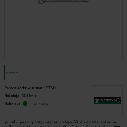
Preces kods:
41070607_STAH
Ražotājs:
Stahlwille
Noliktavā:
Ir noliktavā
Ļoti izturīga un ilglaicīga uzgriežņatslēga. AS drive profils nodrošina
spēka nodošanu uz uzgriežņa plaknēm, tā aizsargājot uzgriežņu stūrus