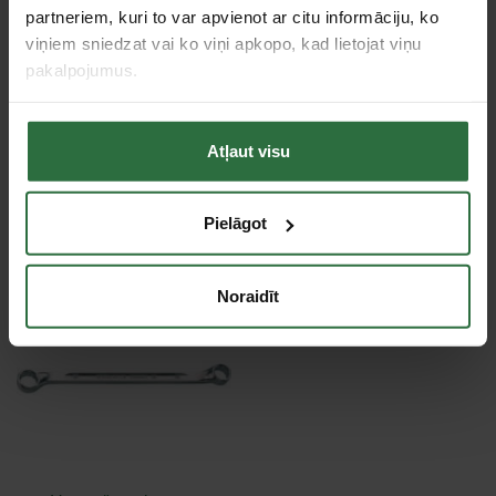
partneriem, kuri to var apvienot ar citu informāciju, ko
Tips
Uzgriežņatslēgas ar slēgtiem galiem
viņiem sniedzat vai ko viņi apkopo, kad lietojat viņu
pakalpojumus.
Tie, kas apskatīja šo preci, tāpat interesējās par...
Atļaut visu
Failed to load product list.
Pielāgot
Apskatītie produkti
Noraidīt