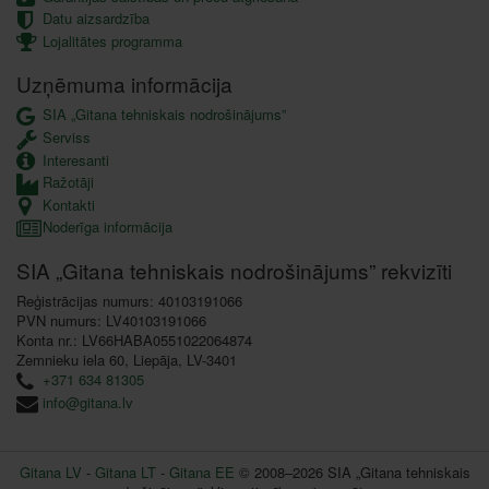
Datu aizsardzība
Lojalitātes programma
Uzņēmuma informācija
SIA „Gitana tehniskais nodrošinājums”
Serviss
Interesanti
Ražotāji
Kontakti
Noderīga informācija
SIA „Gitana tehniskais nodrošinājums” rekvizīti
Reģistrācijas numurs: 40103191066
PVN numurs: LV40103191066
Konta nr.: LV66HABA0551022064874
Zemnieku iela 60, Liepāja, LV-3401
+371 634 81305
info@gitana.lv
Gitana LV
-
Gitana LT
-
Gitana EE
© 2008–2026 SIA „Gitana tehniskais