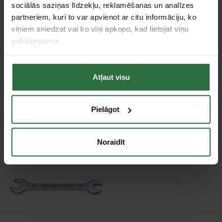
Specifikācija
sociālās saziņas līdzekļu, reklamēšanas un analīzes
partneriem, kuri to var apvienot ar citu informāciju, ko
viņiem sniedzat vai ko viņi apkopo, kad lietojat viņu
Tips
Uzgriežņatslēgas ar atvērtiem galiem
pakalpojumus.
Tie, kas apskatīja šo preci, tāpat interesējās par...
Atļaut visu
Failed to load product list.
Pielāgot
Apskatītie produkti
Noraidīt