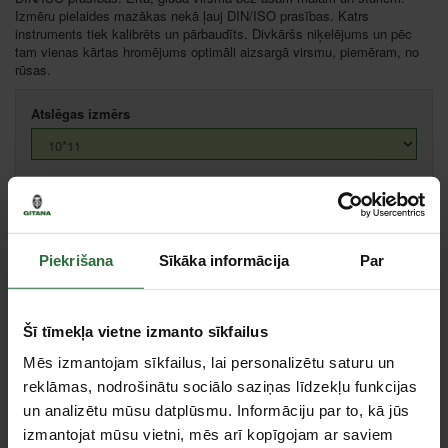
Izmēru pielaides mazākas nekā ļauj DIN/ISO prasības. Katrs
instruments tiek kalibrēts un pārbaudīts. Divkāršs niķelējums un pēc
tam vienas kārtas hromējums optimāli aizsargā virsmu, piemēram, no
rūsas.
Atslēgas izmērs
Cena:
4,37 €
Ielikt grozā
Piekrišana
Sīkāka informācija
Par
Salīdzināt
Ieteikt cenu
Šī tīmekļa vietne izmanto sīkfailus
Mēs izmantojam sīkfailus, lai personalizētu saturu un
Centrālā noliktava, (uzzināt vairāk šeit, )
reklāmas, nodrošinātu sociālo saziņas līdzekļu funkcijas
Citas noliktavas, (uzzināt vairāk šeit, )
un analizētu mūsu datplūsmu. Informāciju par to, kā jūs
izmantojat mūsu vietni, mēs arī kopīgojam ar saviem