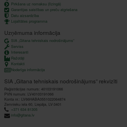
Pirkšana uz nomaksu (līzingā)
Garantijas saistības un preču atgriešana
Datu aizsardzība
Lojalitātes programma
Uzņēmuma informācija
SIA „Gitana tehniskais nodrošinājums”
Serviss
Interesanti
Ražotāji
Kontakti
Noderīga informācija
SIA „Gitana tehniskais nodrošinājums” rekvizīti
Reģistrācijas numurs: 40103191066
PVN numurs: LV40103191066
Konta nr.: LV66HABA0551022064874
Zemnieku iela 60, Liepāja, LV-3401
+371 634 81305
info@gitana.lv