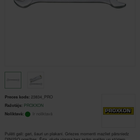
Preces kods:
23834_PRO
Ražotājs:
PROXXON
Noliktavā:
Ir noliktavā
Pulēti gali: gari, šauri un plakani. Griezes momenti mazliet pārsniedz
DIN/ISO prasības. Ērta, gluda virsma bez asām malām un stūriem.