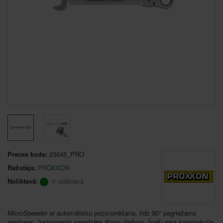
Preces kods:
23045_PRO
Ražotājs:
PROXXON
Noliktavā:
Ir noliktavā
MicroSpeeder
ar automātisku pozicionēšana, līdz 90° pagriežams
gredzens. Instruments paredzēts ātram darbam. Īpaši gara konstrukcija.