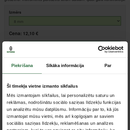
Izmērs
Cena:
12,10 €
Ielikt grozā
Piekrišana
Sīkāka informācija
Par
Salīdzināt
Ieteikt cenu
Šī tīmekļa vietne izmanto sīkfailus
Valmiera, Stacijas iela 38, Valmiera
Centrālā noliktava, (uzzināt vairāk šeit, )
Mēs izmantojam sīkfailus, lai personalizētu saturu un
Citas noliktavas, (uzzināt vairāk šeit, )
reklāmas, nodrošinātu sociālo saziņas līdzekļu funkcijas
un analizētu mūsu datplūsmu. Informāciju par to, kā jūs
izmantojat mūsu vietni, mēs arī kopīgojam ar saviem
Specifikācija
sociālās saziņas līdzekļu, reklamēšanas un analīzes
partneriem, kuri to var apvienot ar citu informāciju, ko