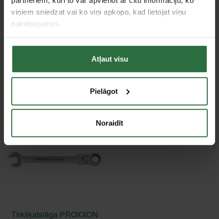
Tips
Kombinētās uzgriežņatslēgas / Uzgriežņu tirkšķarslēgas
viņiem sniedzat vai ko viņi apkopo, kad lietojat viņu
pakalpojumus.
Tie, kas apskatīja šo preci, tāpat interesējās par...
Atļaut visu
Failed to load product list.
Pielāgot
Apskatītie produkti
Noraidīt
Tirkšķatslēga PROXXON