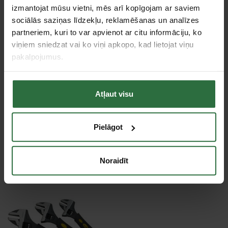
Veids
Garums, mm
Maksimālais sagataves platums, mm
izmantojat mūsu vietni, mēs arī kopīgojam ar saviem
RG 200
200
24,5
RG 250
250
29,0
sociālās saziņas līdzekļu, reklamēšanas un analīzes
RG 300
300
34,0
partneriem, kuri to var apvienot ar citu informāciju, ko
Specifikācija
viņiem sniedzat vai ko viņi apkopo, kad lietojat viņu
pakalpojumus.
Tips
Regulējamas uzgriežņatslēgas
Atļaut visu
Tie, kas apskatīja šo preci, tāpat interesējās par...
Pielāgot
Failed to load product list.
Noraidīt
Apskatītie produkti