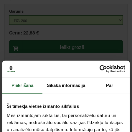
Garums
Cena:
22,88 €
Ielikt grozā
Salīdzināt
Ieteikt cenu
Piekrišana
Sīkāka informācija
Par
Valmiera, Stacijas iela 38, Valmiera
Centrālā noliktava, (uzzināt vairāk šeit, )
Citas noliktavas, (uzzināt vairāk šeit, )
Šī tīmekļa vietne izmanto sīkfailus
Mēs izmantojam sīkfailus, lai personalizētu saturu un
Apraksts
reklāmas, nodrošinātu sociālo saziņas līdzekļu funkcijas
un analizētu mūsu datplūsmu. Informāciju par to, kā jūs