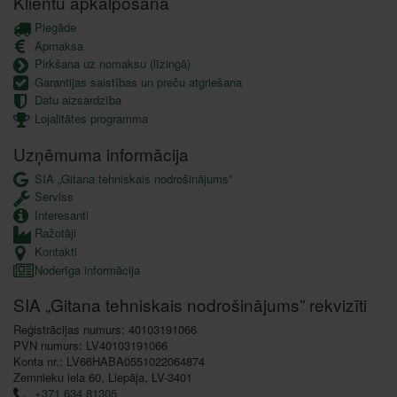
Klientu apkalpošana
Piegāde
Apmaksa
Pirkšana uz nomaksu (līzingā)
Garantijas saistības un preču atgriešana
Datu aizsardzība
Lojalitātes programma
Uzņēmuma informācija
SIA „Gitana tehniskais nodrošinājums”
Serviss
Interesanti
Ražotāji
Kontakti
Noderīga informācija
SIA „Gitana tehniskais nodrošinājums” rekvizīti
Reģistrācijas numurs: 40103191066
PVN numurs: LV40103191066
Konta nr.: LV66HABA0551022064874
Zemnieku iela 60, Liepāja, LV-3401
+371 634 81305