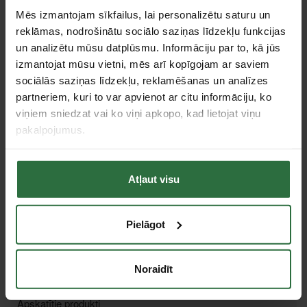
Pulēti gali: gari, šauri un plakani. Griezes momenti mazliet
Mēs izmantojam sīkfailus, lai personalizētu saturu un
pārsniedz DIN/ISO prasības. Ērta, gluda virsma bez asām malām
reklāmas, nodrošinātu sociālo saziņas līdzekļu funkcijas
un stūriem. Izmēru pielaides mazākas nekā ļauj DIN/ISO prasības.
un analizētu mūsu datplūsmu. Informāciju par to, kā jūs
Katrs instruments tiek kalibrēts un pārbaudīts. Divkāršs
niķelējums un pēc tam vienas kārtas hromējums optimāli aizsargā
izmantojat mūsu vietni, mēs arī kopīgojam ar saviem
virsmu, piemēram, no rūsas.
sociālās saziņas līdzekļu, reklamēšanas un analīzes
Specifikācija
partneriem, kuri to var apvienot ar citu informāciju, ko
viņiem sniedzat vai ko viņi apkopo, kad lietojat viņu
pakalpojumus.
6 - 7 - 8 - 9 - 10 - 11 - 12 - 13 - 14 - 15 - 16 - 17 -
Komplektācija
18 - 19 - 20 - 21 - 22 - 24 - 27 - 30 un 32 mm
izmēra atslēgas.
Tips
Kombinētās uzgriežņatslēgas / Komplekti
Atļaut visu
Tie, kas apskatīja šo preci, tāpat interesējās par...
Pielāgot
Failed to load product list.
Noraidīt
Apskatītie produkti