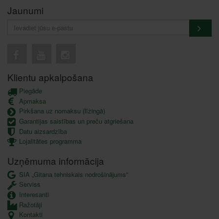
Jaunumi
Klientu apkalpošana
Piegāde
Apmaksa
Pirkšana uz nomaksu (līzingā)
Garantijas saistības un preču atgriešana
Datu aizsardzība
Lojalitātes programma
Uzņēmuma informācija
SIA „Gitana tehniskais nodrošinājums”
Serviss
Interesanti
Ražotāji
Kontakti