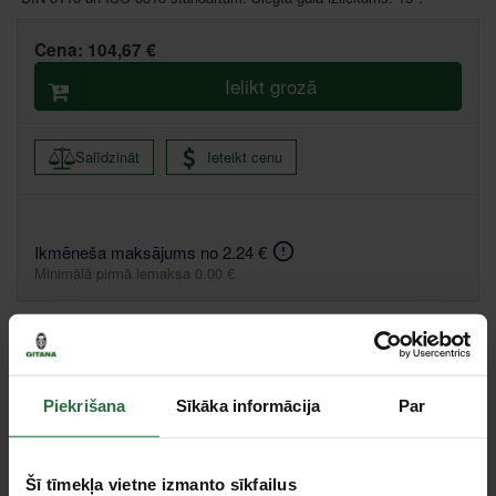
Cena:
104,67 €
Ielikt grozā
Salīdzināt
Ieteikt cenu
Ikmēneša maksājums no 2.24 €
Minimālā pirmā iemaksa 0.00 €
Liepāja, Zemnieku iela 60, Liepāja
Saņemšana 1 stundas laikā
Valmiera, Stacijas iela 38, Valmiera
Saņemšana 1 stundas laikā
Centrālā noliktava, (uzzināt vairāk šeit, )
Citas noliktavas, (uzzināt vairāk šeit, )
Piekrišana
Sīkāka informācija
Par
Apraksts
Šī tīmekļa vietne izmanto sīkfailus