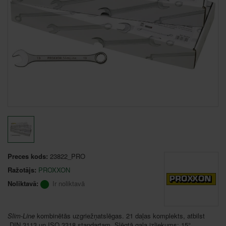
Preces kods:
23822_PRO
Ražotājs:
PROXXON
Noliktavā:
Ir noliktavā
Slim-Line
kombinētās uzgriežņatslēgas. 21 daļas komplekts, atbilst
DIN 3113 un ISO 3318 standartam. Slēgtā gala izliekums: 15°.