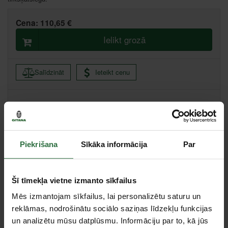
Cena:
110,65 €
Ielikt grozā
Salīdzināt
Ieteikt cenu
Ikmēneša maksājums no 2.37 €
Minimālā pirmā iemaksa 0.00 €
Piekrišana
Sīkāka informācija
Par
Centrālā noliktava, (uzzināt vairāk šeit, )
Citas noliktavas, (uzzināt vairāk šeit, )
Šī tīmekļa vietne izmanto sīkfailus
Apraksts
Mēs izmantojam sīkfailus, lai personalizētu saturu un
reklāmas, nodrošinātu sociālo saziņas līdzekļu funkcijas
Piemērots visiem parastajiem izmēriem no 6 mm līdz 32 mm
un analizētu mūsu datplūsmu. Informāciju par to, kā jūs
diametrā. Tāpat ir 16 mm un 21 mm muciņas aizdedzes svecēm.