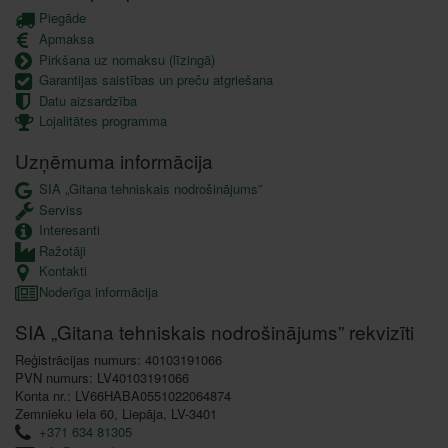
Piegāde
Apmaksa
Pirkšana uz nomaksu (līzingā)
Garantijas saistības un preču atgriešana
Datu aizsardzība
Lojalitātes programma
Uzņēmuma informācija
SIA „Gitana tehniskais nodrošinājums”
Serviss
Interesanti
Ražotāji
Kontakti
Noderīga informācija
SIA „Gitana tehniskais nodrošinājums” rekvizīti
Reģistrācijas numurs: 40103191066
PVN numurs: LV40103191066
Konta nr.: LV66HABA0551022064874
Zemnieku iela 60, Liepāja, LV-3401
+371 634 81305