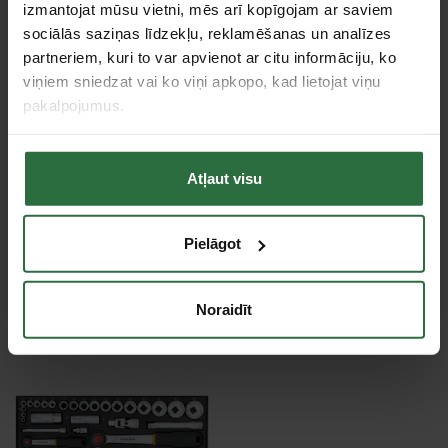
izmantojat mūsu vietni, mēs arī kopīgojam ar saviem
Specifikācija
sociālās saziņas līdzekļu, reklamēšanas un analīzes
partneriem, kuri to var apvienot ar citu informāciju, ko
Stiprinājuma kvadrāts
1/2"
viņiem sniedzat vai ko viņi apkopo, kad lietojat viņu
pakalpojumus.
Tips
Seškantes muciņa / Komplekti
Tie, kas apskatīja šo preci, tāpat interesējās par...
Atļaut visu
Failed to load product list.
Pielāgot
Apskatītie produkti
Noraidīt